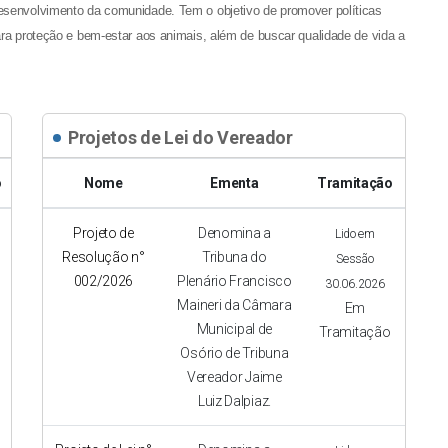
esenvolvimento da comunidade. Tem o objetivo de promover políticas
ara proteção e bem-estar aos animais, além de buscar qualidade de vida a
Projetos de Lei do Vereador
o
Nome
Ementa
Tramitação
Projeto de
Denomina a
Lido em
Resolução n°
Tribuna do
Sessão
002/2026
Plenário Francisco
30.06.2026
Maineri da Câmara
Em
Municipal de
Tramitação
Osório de Tribuna
Vereador Jaime
Luiz Dalpiaz.