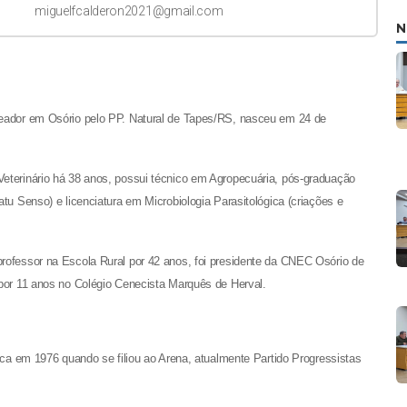
miguelfcalderon2021@gmail.com
N
reador em Osório pelo PP. Natural de Tapes/RS, nasceu em 24 de
eterinário há 38 anos, possui técnico em Agropecuária, pós-graduação
atu Senso) e licenciatura em Microbiologia Parasitológica (criações e
rofessor na Escola Rural por 42 anos, foi presidente da CNEC Osório de
 por 11 anos no Colégio Cenecista Marquês de Herval.
tica em 1976 quando se filiou ao Arena, atualmente Partido Progressistas