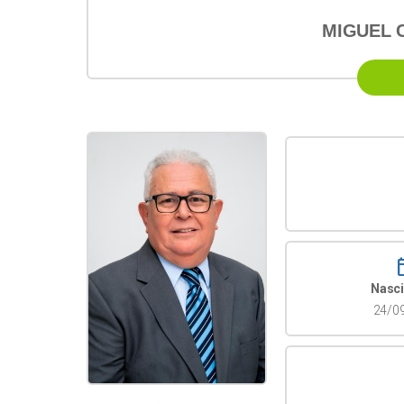
MIGUEL 
calen
Nasc
24/0