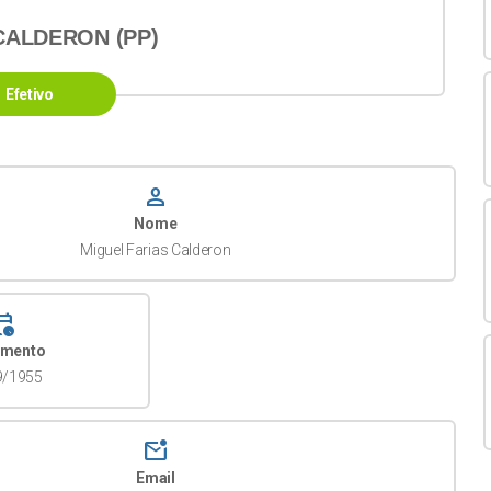
CALDERON (PP)
Efetivo
person
Nome
Miguel Farias Calderon
dar_clock
imento
9/1955
mark_email_unread
Email