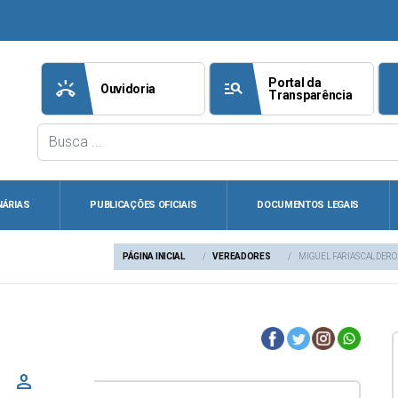
Portal da
ring_volume
manage_search
att
Ouvidoria
Transparência
NÁRIAS
PUBLICAÇÕES OFICIAIS
DOCUMENTOS LEGAIS
PÁGINA INICIAL
VEREADORES
MIGUEL FARIAS CALDER
person