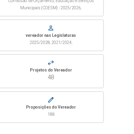
Comissão de Orçamento, Educação e Serviços
Municipais (COESM) - 2025/2026;
person
vereador nas Legislaturas
2025/2028; 2021/2024;
swap_horiz
Projetos do Vereador
48
create
Proposições do Vereador
188