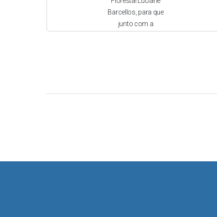
Florestal Luciane
Barcellos, para que
junto com a
Comissão
Municipal de
Regularização
Fundiária viabilize
uma reunião para
atender e tirar
dúvidas e outros
esclarecimento
sobre os
Processos em
andamento,
pertinente a Lei
Municipal 6581 de
21 de março de
2022, do município
de Osório.