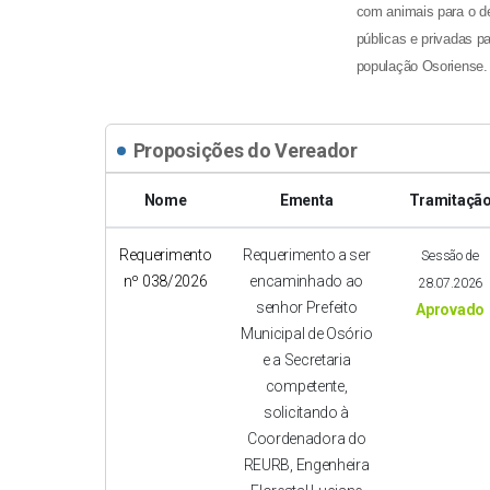
com animais para o d
públicas e privadas p
população Osoriense.
Proposições do Vereador
Nome
Ementa
Tramitaçã
Requerimento
Requerimento a ser
Sessão de
nº 038/2026
encaminhado ao
28.07.2026
senhor Prefeito
Aprovado
Municipal de Osório
e a Secretaria
competente,
solicitando à
Coordenadora do
REURB, Engenheira