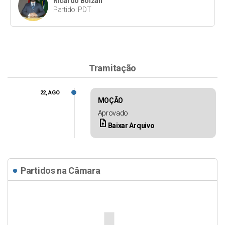
Ricardo Bolzan
Partido: PDT
Tramitação
22, AGO
MOÇÃO
Aprovado
upload_file
Baixar Arquivo
Partidos na Câmara