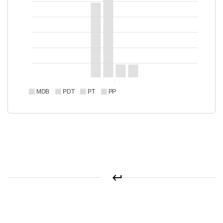
MDB
PDT
PT
PP
keyboard_return