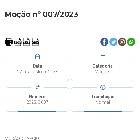
Moção nº 007/2023
calendar_today
sort
Data
Categoria
22 de agosto de 2023
Moções
tag
info
Número
Tramitação
2023/0.007
Normal
MOÇÃO DE APOIO