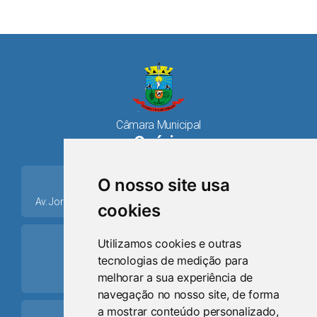
Câmara Municipal
Osório
place
O nosso site usa
Av. Jorge Dariva, 1211, Centro CEP: 95520.000 - Osório/RS
cookies
ring_volume
Utilizamos cookies e outras
tecnologias de medição para
Telefone
melhorar a sua experiência de
(51) 9 8024-0884
navegação no nosso site, de forma
a mostrar conteúdo personalizado,
Schedule