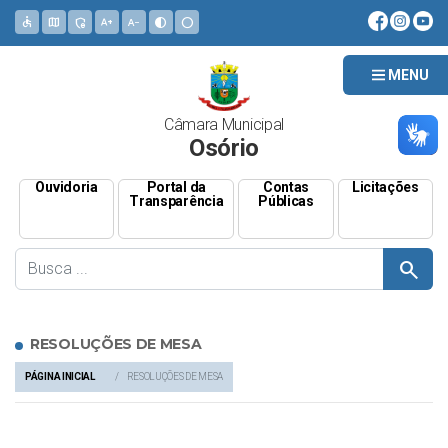
accessible
map
admin_panel_settings
text_increase
text_decrease
contrast
circle
MENU
Câmara Municipal
Osório
Ouvidoria
Portal da
Contas
Licitações
Transparência
Públicas
search
RESOLUÇÕES DE MESA
PÁGINA INICIAL
RESOLUÇÕES DE MESA