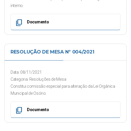
interno.
content_copy
Documento
RESOLUÇÃO DE MESA Nº 004/2021
Data: 08/11/2021
Categoria: Resoluções de Mesa
Constitui comissão especial para alteração da Lei Orgânica
Municipal de Osório.
content_copy
Documento