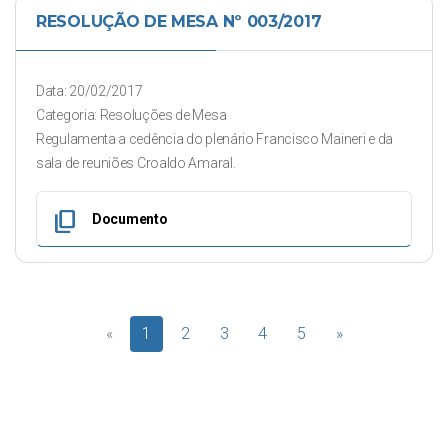
RESOLUÇÃO DE MESA Nº 003/2017
Data: 20/02/2017
Categoria: Resoluções de Mesa
Regulamenta a cedência do plenário Francisco Maineri e da
sala de reuniões Croaldo Amaral.
content_copy
Documento
«
1
2
3
4
5
»