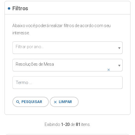
Filtros
Abaixo você poderá realizar filtros de acordo com seu
interesse.
Filtrar por ano...
Resoluções de Mesa
×
search
clear
PESQUISAR
LIMPAR
Exibindo
1-20
de
81
itens.