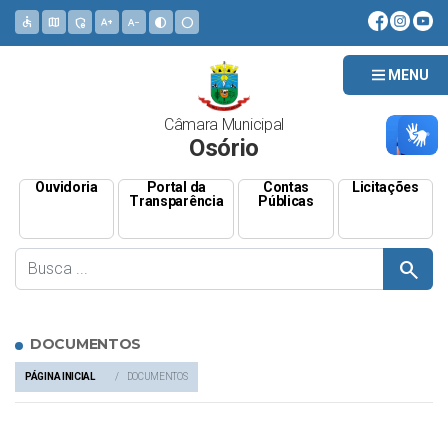
accessible
map
admin_panel_settings
text_increase
text_decrease
contrast
circle
MENU
Câmara Municipal
Osório
Ouvidoria
Portal da
Contas
Licitações
Transparência
Públicas
search
DOCUMENTOS
PÁGINA INICIAL
DOCUMENTOS