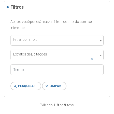
Filtros
Abaixo você poderá realizar filtros de acordo com seu
interesse.
Filtrar por ano...
Extratos de Licitações
×
search
clear
PESQUISAR
LIMPAR
Exibindo
1-9
de
9
itens.