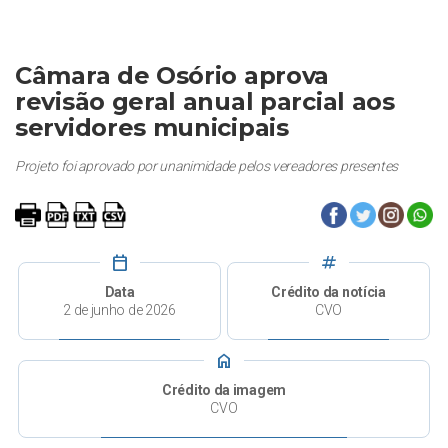
Câmara de Osório aprova
revisão geral anual parcial aos
servidores municipais
Projeto foi aprovado por unanimidade pelos vereadores presentes
calendar_today
tag
Data
Crédito da notícia
2 de junho de 2026
CVO
home
Crédito da imagem
CVO