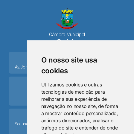
Câmara Municipal
Osório
place
O nosso site usa
Av. Jorge Dariva, 1211, Centro CEP: 95520.000 - Osório/RS
cookies
ring_volume
Utilizamos cookies e outras
tecnologias de medição para
Telefone
melhorar a sua experiência de
(51) 9 8024-0884
navegação no nosso site, de forma
a mostrar conteúdo personalizado,
Schedule
anúncios direcionados, analisar o
Segunda-feira a Sexta-feira: 08h às 12h e das 13h30min às
tráfego do site e entender de onde
17h30min