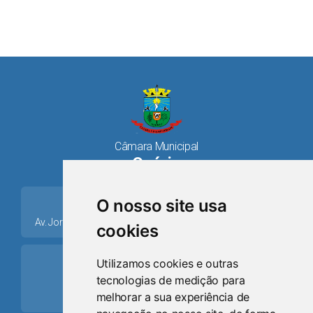
Câmara Municipal
Osório
place
O nosso site usa
Av. Jorge Dariva, 1211, Centro CEP: 95520.000 - Osório/RS
cookies
ring_volume
Utilizamos cookies e outras
tecnologias de medição para
Telefone
melhorar a sua experiência de
(51) 9 8024-0884