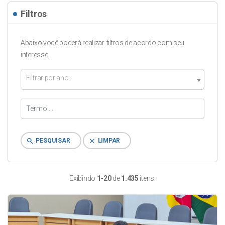
Filtros
Abaixo você poderá realizar filtros de acordo com seu
interesse.
Filtrar por ano...
search
clear
PESQUISAR
LIMPAR
Exibindo
1-20
de
1.435
itens.