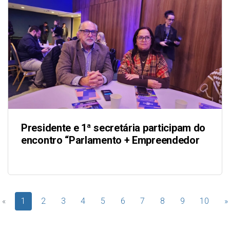
Presidente e 1ª secretária participam do
encontro “Parlamento + Empreendedor
«
1
2
3
4
5
6
7
8
9
10
»