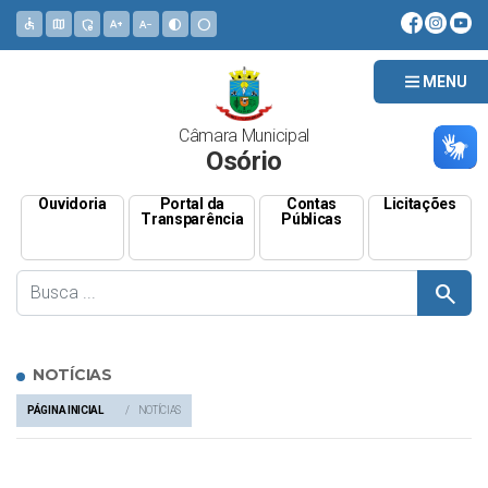
accessible
map
admin_panel_settings
text_increase
text_decrease
contrast
circle
MENU
Câmara Municipal
Osório
Ouvidoria
Portal da
Contas
Licitações
Transparência
Públicas
search
NOTÍCIAS
PÁGINA INICIAL
NOTÍCIAS