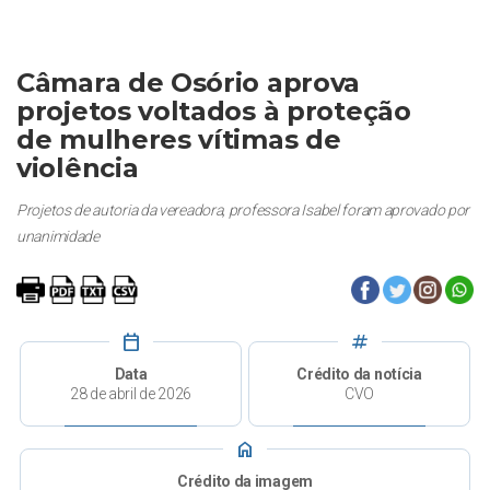
Câmara de Osório aprova
projetos voltados à proteção
de mulheres vítimas de
violência
Projetos de autoria da vereadora, professora Isabel foram aprovado por
unanimidade
calendar_today
tag
Data
Crédito da notícia
28 de abril de 2026
CVO
home
Crédito da imagem