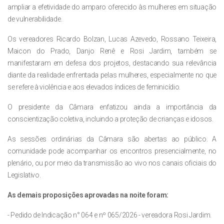
ampliar a efetividade do amparo oferecido às mulheres em situação
de vulnerabilidade.
Os vereadores Ricardo Bolzan, Lucas Azevedo, Rossano Teixeira,
Maicon do Prado, Danjo Renê e Rosi Jardim, também se
manifestaram em defesa dos projetos, destacando sua relevância
diante da realidade enfrentada pelas mulheres, especialmente no que
se refere à violência e aos elevados índices de feminicídio.
O presidente da Câmara enfatizou ainda a importância da
conscientização coletiva, incluindo a proteção de crianças e idosos.
As sessões ordinárias da Câmara são abertas ao público. A
comunidade pode acompanhar os encontros presencialmente, no
plenário, ou por meio da transmissão ao vivo nos canais oficiais do
Legislativo.
As
demais
proposições aprovadas na noite foram:
- Pedido de Indicação n° 064 e nº 065/2026 - vereadora Rosi Jardim.