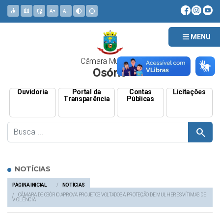
accessible
map
admin_panel_settings
text_increase
text_decrease
contrast
circle
MENU
Câmara Municipal
Osório
Ouvidoria
Portal da
Contas
Licitações
Transparência
Públicas
search
NOTÍCIAS
PÁGINA INICIAL
NOTÍCIAS
CÂMARA DE OSÓRIO APROVA PROJETOS VOLTADOS À PROTEÇÃO DE MULHERES VÍTIMAS DE
VIOLÊNCIA