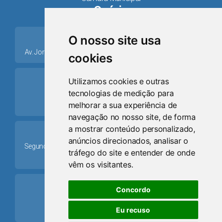
Osório
place
O nosso site usa
Av. Jorge Dariva, 1211, Centro CEP: 95520.000 - Osório/RS
cookies
ring_volume
Utilizamos cookies e outras
tecnologias de medição para
Telefone
melhorar a sua experiência de
(51) 9 8024-0884
navegação no nosso site, de forma
a mostrar conteúdo personalizado,
Schedule
anúncios direcionados, analisar o
Segunda-feira a Sexta-feira: 08h às 12h e das 13h30min às
tráfego do site e entender de onde
17h30min
vêm os visitantes.
mail
Concordo
Email
Eu recuso
camaraosorio@gmail.com