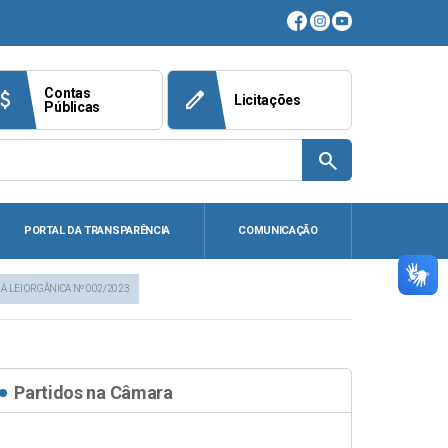
Contas
ach_money
edit
Licitações
Públicas
search
PORTAL DA TRANSPARÊNCIA
COMUNICAÇÃO
À LEI ORGÂNICA Nº 002/2023
Partidos na Câmara