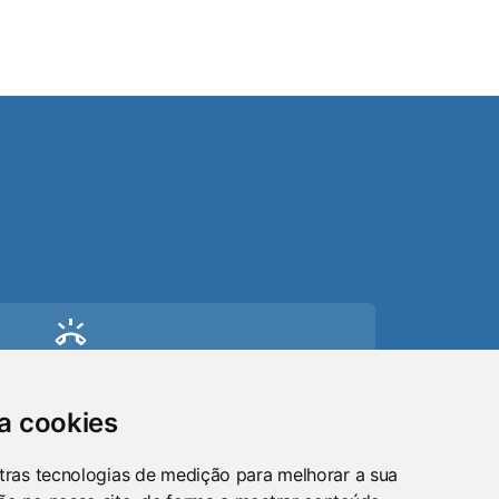
ring_volume
Telefone
(51) 9 8024-0884
sa cookies
mail
tras tecnologias de medição para melhorar a sua