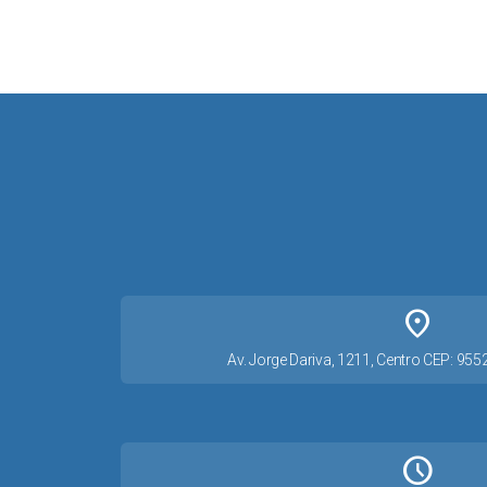
place
Av. Jorge Dariva, 1211, Centro CEP: 95
Schedule