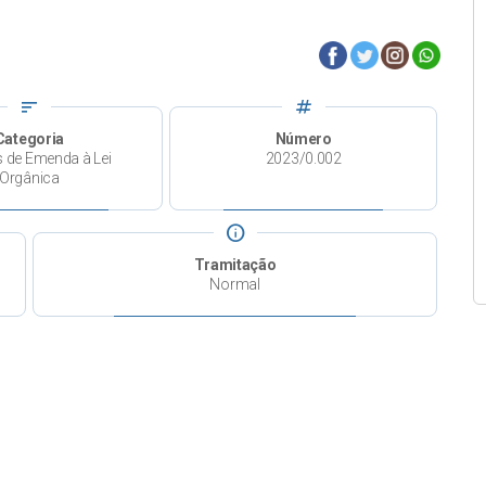
sort
tag
Categoria
Número
s de Emenda à Lei
2023/0.002
Orgânica
info
Tramitação
Normal