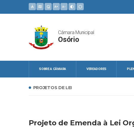
accessible
map
admin_panel_settings
text_increase
text_decrease
contrast
circle
Câmara Municipal
Osório
SOBRE A CÂMARA
VEREADORES
PLE
PROJETOS DE LEI
Projeto de Emenda à Lei Or