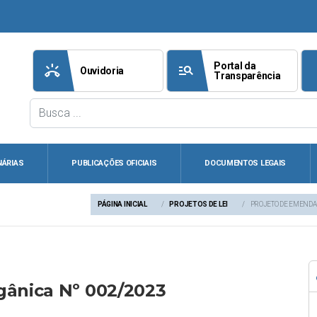
Portal da
ring_volume
manage_search
att
Ouvidoria
Transparência
NÁRIAS
PUBLICAÇÕES OFICIAIS
DOCUMENTOS LEGAIS
PÁGINA INICIAL
PROJETOS DE LEI
PROJETO DE EMENDA 
gânica Nº 002/2023