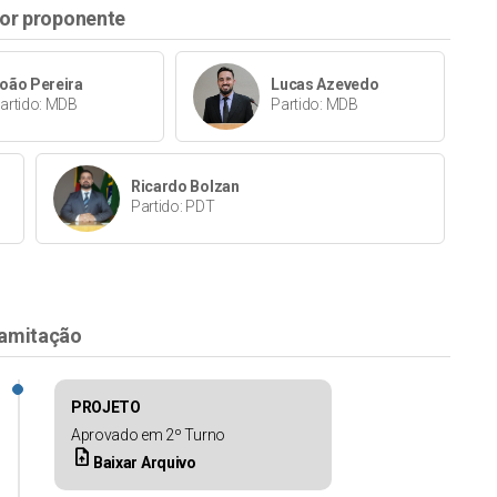
or proponente
oão Pereira
Lucas Azevedo
artido: MDB
Partido: MDB
Ricardo Bolzan
Partido: PDT
amitação
PROJETO
Aprovado em 2º Turno
upload_file
Baixar Arquivo