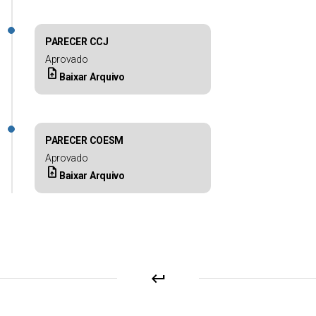
PARECER CCJ
Aprovado
upload_file
Baixar Arquivo
PARECER COESM
Aprovado
upload_file
Baixar Arquivo
keyboard_return