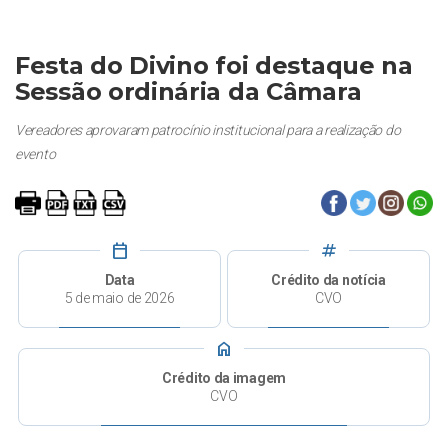
Festa do Divino foi destaque na
Sessão ordinária da Câmara
Vereadores aprovaram patrocínio institucional para a realização do
evento
calendar_today
tag
Data
Crédito da notícia
5 de maio de 2026
CVO
home
Crédito da imagem
CVO