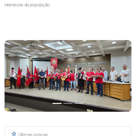
interesses da população.
Previous
Next
star
Últimas noticias