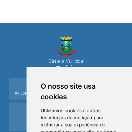
Câmara Municipal
Osório
place
O nosso site usa
Av. Jorge Dariva, 1211, Centro CEP: 95520.000 - Osório/RS
cookies
ring_volume
Utilizamos cookies e outras
tecnologias de medição para
Telefone
melhorar a sua experiência de
(51) 9 8024-0884
navegação no nosso site, de forma