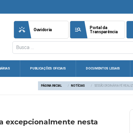
Portal da
ring_volume
manage_search
att
Ouvidoria
Transparência
NÁRIAS
PUBLICAÇÕES OFICIAIS
DOCUMENTOS LEGAIS
PÁGINA INICIAL
NOTÍCIAS
SESSÃO ORDINÁRIA FÉ REAL
ada excepcionalmente nesta