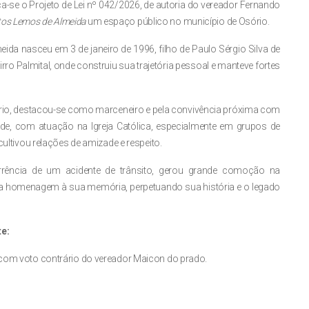
-se o Projeto de Lei nº 042/2026, de autoria do vereador Fernando
tos Lemos de Almeida
um espaço público no município de Osório.
da nasceu em 3 de janeiro de 1996, filho de Paulo Sérgio Silva de
ro Palmital, onde construiu sua trajetória pessoal e manteve fortes
idário, destacou-se como marceneiro e pela convivência próxima com
ade, com atuação na Igreja Católica, especialmente em grupos de
cultivou relações de amizade e respeito.
rência de um acidente de trânsito, gerou grande comoção na
a homenagem à sua memória, perpetuando sua história e o legado
e:
, com voto contrário do vereador Maicon do prado.