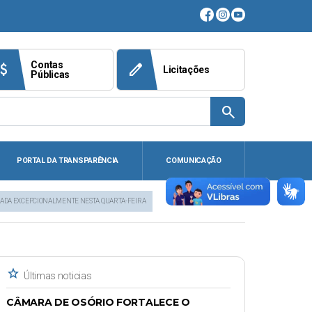
Contas
ach_money
edit
Licitações
Públicas
search
PORTAL DA TRANSPARÊNCIA
COMUNICAÇÃO
IZADA EXCEPCIONALMENTE NESTA QUARTA-FEIRA
star
Últimas noticias
CÂMARA DE OSÓRIO FORTALECE O