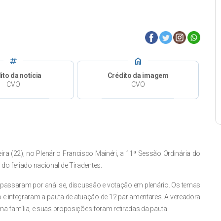
tag
home
ito da notícia
Crédito da imagem
CVO
CVO
ira (22), no Plenário Francisco Mainéri, a 11ª Sessão Ordinária do
do feriado nacional de Tiradentes.
 passaram por análise, discussão e votação em plenário. Os temas
e integraram a pauta de atuação de 12 parlamentares. A vereadora
 na família, e suas proposições foram retiradas da pauta.