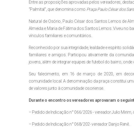
Entre as proposições aprovadas pelos vereadores, destaca
“Palmital”, que denomina como
Praça Paulo César dos San
Natural de Osório, Paulo César dos Santos Lemos de Almei
Almeida e Maria de Fátima dos Santos Lemos. Viveu no bair
vínculos familiares e comunitários.
Reconhecido por sua integridade, lealdade e espírito sol
familiares e amigos. Participou ativamente da comunid
jovens, além de integrar equipes de futebol do bairro, onde 
Seu falecimento, em 16 de março de 2020, em decor
comunidade local. A denominação da praça constitui um
de valores junto à comunidade osoriense.
Durante o encontro os vereadores aprovaram o seguint
– Pedido de Indicação n° 066/2026 - vereador Julio Mirim
– Pedido de Indicação n° 068/202- vereador Danjo Renê.