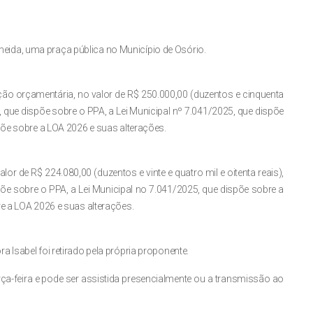
ida, uma praça pública no Município de Osório.
ução orçamentária, no valor de R$ 250.000,00 (duzentos e cinquenta
, que dispõe sobre o PPA, a Lei Municipal nº 7.041/2025, que dispõe
põe sobre a LOA 2026 e suas alterações.
alor de R$ 224.080,00 (duzentos e vinte e quatro mil e oitenta reais),
õe sobre o PPA, a Lei Municipal no 7.041/2025, que dispõe sobre a
e a LOA 2026 e suas alterações.
 Isabel foi retirado pela própria proponente.
rça-feira e pode ser assistida presencialmente ou a transmissão ao