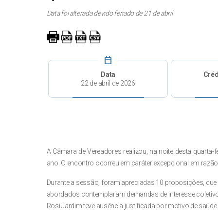
Data foi alterada devido feriado de 21 de abril
calendar_today
Data
Créd
22 de abril de 2026
A Câmara de Vereadores realizou, na noite desta quarta-fe
ano. O encontro ocorreu em caráter excepcional em razão 
Durante a sessão, foram apreciadas 10 proposições, que
abordados contemplaram demandas de interesse coletivo 
Rosi Jardim teve ausência justificada por motivo de saúde