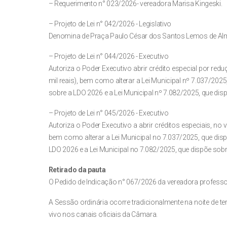
– Requerimento n° 023/2026- vereadora Marisa Kingeski.
– Projeto de Lei n° 042/2026 - Legislativo
Denomina de Praça Paulo César dos Santos Lemos de Alme
– Projeto de Lei n° 044/2026 - Executivo
Autoriza o Poder Executivo abrir crédito especial por red
mil reais), bem como alterar a Lei Municipal nº 7.037/2025
sobre a LDO 2026 e a Lei Municipal nº 7.082/2025, que dis
– Projeto de Lei n° 045/2026 - Executivo
Autoriza o Poder Executivo a abrir créditos especiais, no v
bem como alterar a Lei Municipal no 7.037/2025, que disp
LDO 2026 e a Lei Municipal no 7.082/2025, que dispõe sobr
Retirado da pauta
O Pedido de Indicação n° 067/2026 da vereadora professora
A Sessão ordinária ocorre tradicionalmente na noite de te
vivo nos canais oficiais da Câmara.