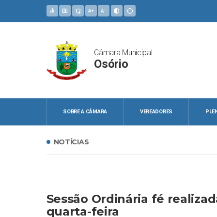
accessible
map
admin_panel_settings
text_increase
text_decrease
contrast
circle
Câmara Municipal
Osório
SOBRE A CÂMARA
VEREADORES
PLE
NOTÍCIAS
Sessão Ordinária fé realiz
quarta-feira