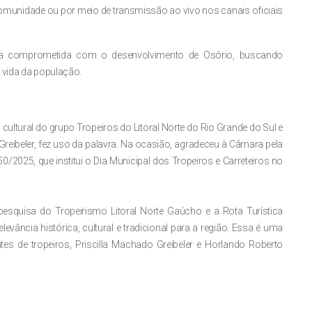
munidade ou por meio de transmissão ao vivo nos canais oficiais
rma comprometida com o desenvolvimento de Osório, buscando
 vida da população.
cultural do grupo Tropeiros do Litoral Norte do Rio Grande do Sul e
reibeler, fez uso da palavra. Na ocasião, agradeceu à Câmara pela
/2025, que institui o Dia Municipal dos Tropeiros e Carreteiros no
squisa do Tropeirismo Litoral Norte Gaúcho e a Rota Turística
evância histórica, cultural e tradicional para a região. Essa é uma
tes de tropeiros, Priscilla Machado Greibeler e Horlando Roberto