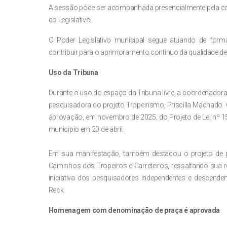
A sessão pôde ser acompanhada presencialmente pela co
do Legislativo.
O Poder Legislativo municipal segue atuando de fo
contribuir para o aprimoramento contínuo da qualidade de
Uso da Tribuna
Durante o uso do espaço da Tribuna livre, a coordenadora 
pesquisadora do projeto Tropeirismo, Priscilla Machado G
aprovação, em novembro de 2025, do Projeto de Lei nº 150
município em 20 de abril.
Em sua manifestação, também destacou o projeto de pe
Caminhos dos Tropeiros e Carreteiros, ressaltando sua rel
iniciativa dos pesquisadores independentes e descenden
Reck.
Homenagem com denominação de praça é aprovada