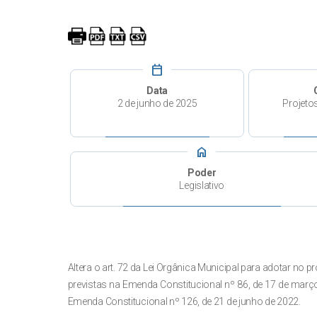
calendar_today
Data
2 de junho de 2025
Projeto
home
Poder
Legislativo
Altera o art. 72 da Lei Orgânica Municipal para adotar no
previstas na Emenda Constitucional nº 86, de 17 de março
Emenda Constitucional nº 126, de 21 de junho de 2022.