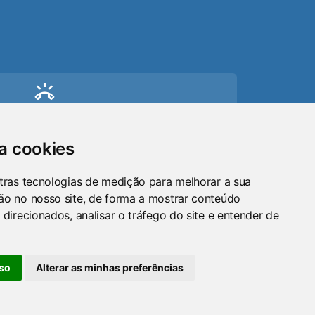
ring_volume
Telefone
(51) 9 8024-0884
sa cookies
mail
tras tecnologias de medição para melhorar a sua
ão no nosso site, de forma a mostrar conteúdo
Email
 direcionados, analisar o tráfego do site e entender de
maraosorio@gmail.com
so
Alterar as minhas preferências