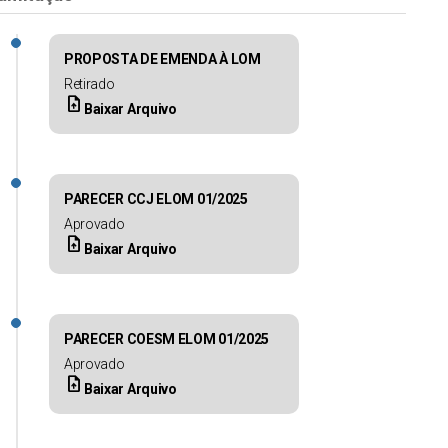
PROPOSTA DE EMENDA À LOM
Retirado
upload_file
Baixar Arquivo
PARECER CCJ ELOM 01/2025
Aprovado
upload_file
Baixar Arquivo
PARECER COESM ELOM 01/2025
Aprovado
upload_file
Baixar Arquivo