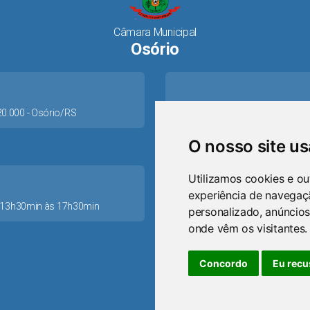
Câmara Municipal
Osório
520.000 - Osório/RS
O nosso site u
Utilizamos cookies e ou
experiência de navegaç
as 13h30min às 17h30min
personalizado, anúncios
ca
onde vêm os visitantes.
Concordo
Eu recu