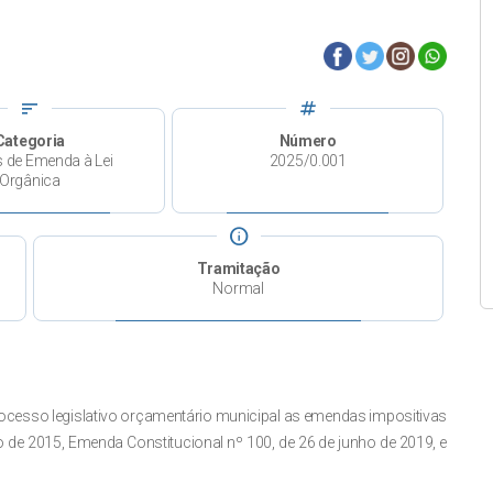
sort
tag
Categoria
Número
s de Emenda à Lei
2025/0.001
Orgânica
info
Tramitação
Normal
 processo legislativo orçamentário municipal as emendas impositivas
 de 2015, Emenda Constitucional nº 100, de 26 de junho de 2019, e