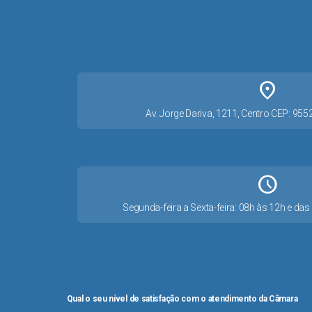
place
Av. Jorge Dariva, 1211, Centro CEP: 95
Schedule
Segunda-feira a Sexta-feira: 08h às 12h e d
Qual o seu nível de satisfação com o atendimento da Câmara