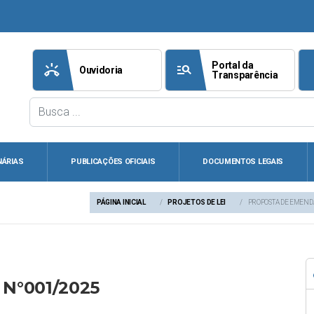
Portal da
ring_volume
manage_search
att
Ouvidoria
Transparência
NÁRIAS
PUBLICAÇÕES OFICIAIS
DOCUMENTOS LEGAIS
PÁGINA INICIAL
PROJETOS DE LEI
PROPOSTA DE EMEND
 N°001/2025