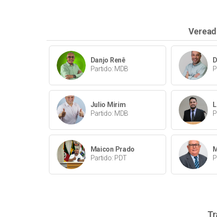
Veread
Danjo Renê
D
Partido: MDB
P
Julio Mirim
L
Partido: MDB
P
Maicon Prado
M
Partido: PDT
P
Tr