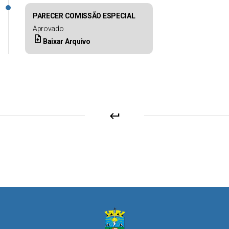
PARECER COMISSÃO ESPECIAL
Aprovado
upload_file
Baixar Arquivo
keyboard_return