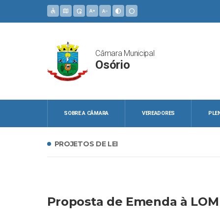
accessible
map
admin_panel_settings
text_increase
text_decrease
contrast
circle
Câmara Municipal
Osório
SOBRE A CÂMARA
VEREADORES
PLE
PROJETOS DE LEI
Proposta de Emenda à LOM