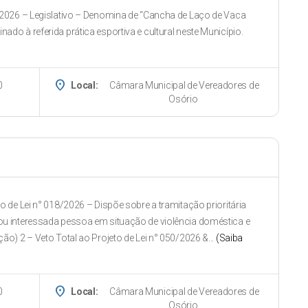
/2026 – Legislativo – Denomina de “Cancha de Laço de Vaca
do à referida prática esportiva e cultural neste Município.
place
0
Local:
Câmara Municipal de Vereadores de
Osório
 de Lei n° 018/2026 – Dispõe sobre a tramitação prioritária
ou interessada pessoa em situação de violência doméstica e
ão) 2 – Veto Total ao Projeto de Lei n° 050/2026 &...
(Saiba
place
0
Local:
Câmara Municipal de Vereadores de
Osório