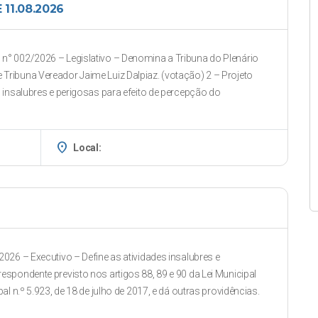
11.08.2026
n° 002/2026 – Legislativo – Denomina a Tribuna do Plenário
Tribuna Vereador Jaime Luiz Dalpiaz. (votação) 2 – Projeto
s insalubres e perigosas para efeito de percepção do
place
Local:
026 – Executivo – Define as atividades insalubres e
espondente previsto nos artigos 88, 89 e 90 da Lei Municipal
al n.º 5.923, de 18 de julho de 2017, e dá outras providências.