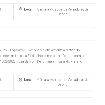
place
0
Local:
Câmara Municipal de Vereadores de
Osório
026 – Legislativo – Reconhece oficialmente a prática do
e determina o dia 31 de julho como o dia oficial do câmbio
° 002/2026 – Legislativo – Denomina a Tribuna do Plenário
place
0
Local:
Câmara Municipal de Vereadores de
Osório