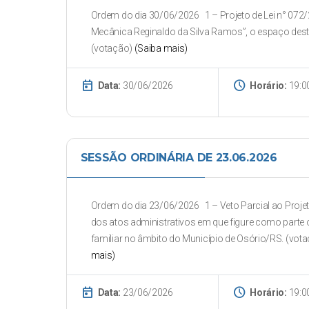
Ordem do dia 30/06/2026 1 – Projeto de Lei n° 072
Mecânica Reginaldo da Silva Ramos”, o espaço destina
(votação)
(Saiba mais)
today
schedule
Data:
30/06/2026
Horário:
19:0
SESSÃO ORDINÁRIA DE 23.06.2026
Ordem do dia 23/06/2026 1 – Veto Parcial ao Projeto
dos atos administrativos em que figure como parte 
familiar no âmbito do Município de Osório/RS. (votaç
mais)
today
schedule
Data:
23/06/2026
Horário:
19:0