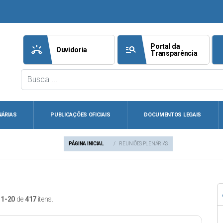
Portal da
ring_volume
manage_search
att
Ouvidoria
Transparência
NÁRIAS
PUBLICAÇÕES OFICIAIS
DOCUMENTOS LEGAIS
PÁGINA INICIAL
REUNIÕES PLENÁRIAS
o
1-20
de
417
itens.