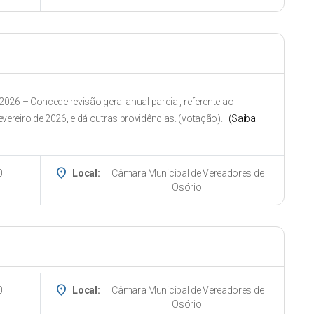
026 – Concede revisão geral anual parcial, referente ao
vereiro de 2026, e dá outras providências. (votação).
(Saiba
place
0
Local:
Câmara Municipal de Vereadores de
Osório
place
0
Local:
Câmara Municipal de Vereadores de
Osório