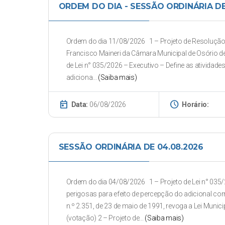
ORDEM DO DIA - SESSÃO ORDINÁRIA DE 
Ordem do dia 11/08/2026 1 – Projeto de Resolução 
Francisco Maineri da Câmara Municipal de Osório de 
de Lei n° 035/2026 – Executivo – Define as atividade
adiciona...
(Saiba mais)
today
schedule
Data:
06/08/2026
Horário:
SESSÃO ORDINÁRIA DE 04.08.2026
Ordem do dia 04/08/2026 1 – Projeto de Lei n° 035/2
perigosas para efeito de percepção do adicional corr
n.º 2.351, de 23 de maio de 1991, revoga a Lei Municip
(votação) 2 – Projeto de...
(Saiba mais)