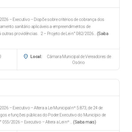
2026 – Executivo – Dispõe sobre critérios de cobrança dos
tamento sanitário aplicáveis a empreendimentos de
utras providências. 2 – Projeto de Lei n° 082/2026...
(Saiba
place
0
Local:
Câmara Municipal de Vereadores de
Osório
26 – Executivo – Altera a Lei Municipal nº 5.873, de 24 de
rgos e funções públicas do Poder Executivo do Município de
° 055/2026 – Executivo – Altera a Lei nº ...
(Saiba mais)