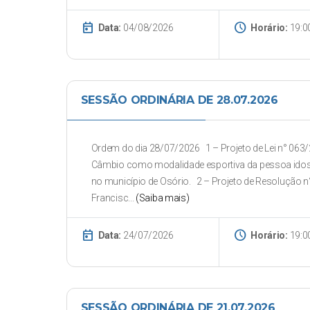
today
schedule
Data:
04/08/2026
Horário:
19:0
SESSÃO ORDINÁRIA DE 28.07.2026
Ordem do dia 28/07/2026 1 – Projeto de Lei n° 063/2
Câmbio como modalidade esportiva da pessoa idosa 
no município de Osório. 2 – Projeto de Resolução n
Francisc...
(Saiba mais)
today
schedule
Data:
24/07/2026
Horário:
19:0
SESSÃO ORDINÁRIA DE 21.07.2026