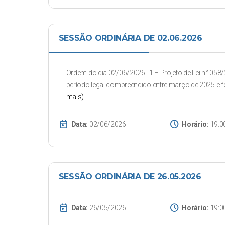
SESSÃO ORDINÁRIA DE 02.06.2026
Ordem do dia 02/06/2026 1 – Projeto de Lei n° 058/2
período legal compreendido entre março de 2025 e fe
mais)
today
schedule
Data:
02/06/2026
Horário:
19:0
SESSÃO ORDINÁRIA DE 26.05.2026
today
schedule
Data:
26/05/2026
Horário:
19:0