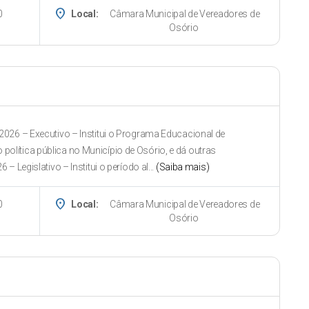
place
0
Local:
Câmara Municipal de Vereadores de
Osório
2026 – Executivo – Institui o Programa Educacional de
olítica pública no Município de Osório, e dá outras
– Legislativo – Institui o período al...
(Saiba mais)
place
0
Local:
Câmara Municipal de Vereadores de
Osório