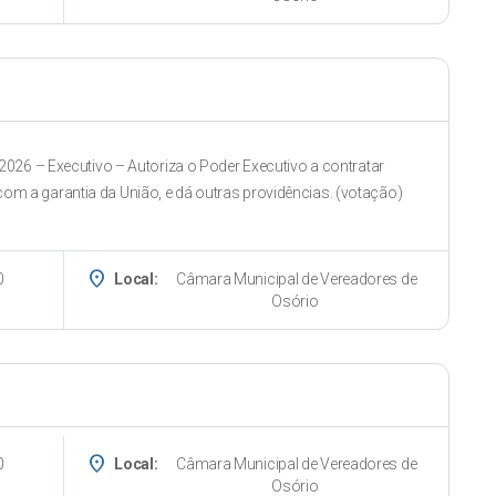
026 – Executivo – Autoriza o Poder Executivo a contratar
m a garantia da União, e dá outras providências. (votação)
place
0
Local:
Câmara Municipal de Vereadores de
Osório
place
0
Local:
Câmara Municipal de Vereadores de
Osório