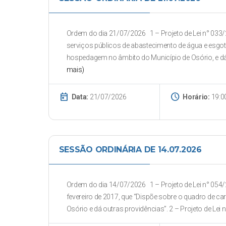
Ordem do dia 21/07/2026 1 – Projeto de Lei n° 033/
serviços públicos de abastecimento de água e esgo
hospedagem no âmbito do Município de Osório, e dá o
mais)
today
schedule
Data:
21/07/2026
Horário:
19:0
SESSÃO ORDINÁRIA DE 14.07.2026
Ordem do dia 14/07/2026 1 – Projeto de Lei n° 054/20
fevereiro de 2017, que “Dispõe sobre o quadro de ca
Osório e dá outras providências”. 2 – Projeto de Lei n