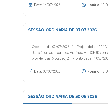
today
schedule
Data:
14/07/2026
Horário:
19:0
SESSÃO ORDINÁRIA DE 07.07.2026
Ordem do dia 07/07/2026 1 – Projeto de Lei n° 043/
Resistência às Drogas e à Violência – PROERD como p
providências. (votação) 2 – Projeto de Lei n° 057/2026 
today
schedule
Data:
07/07/2026
Horário:
19:0
SESSÃO ORDINÁRIA DE 30.06.2026