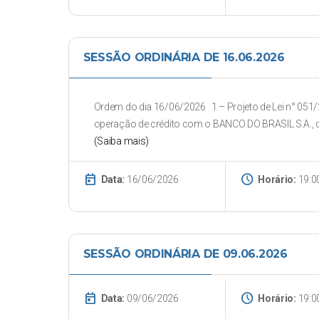
SESSÃO ORDINÁRIA DE 16.06.2026
Ordem do dia 16/06/2026 1 – Projeto de Lei n° 051/2
operação de crédito com o BANCO DO BRASIL S.A., co
(Saiba mais)
today
schedule
Data:
16/06/2026
Horário:
19:0
SESSÃO ORDINÁRIA DE 09.06.2026
today
schedule
Data:
09/06/2026
Horário:
19:0