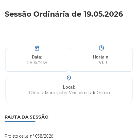
Sessão Ordinária de 19.05.2026
today
schedule
Data:
Horário:
19/05/2026
19:00
place
Local:
Câmara Municipal de Vereadores de Osório
PAUTA DA SESSÃO
Projeto de Lei n° 058/2026