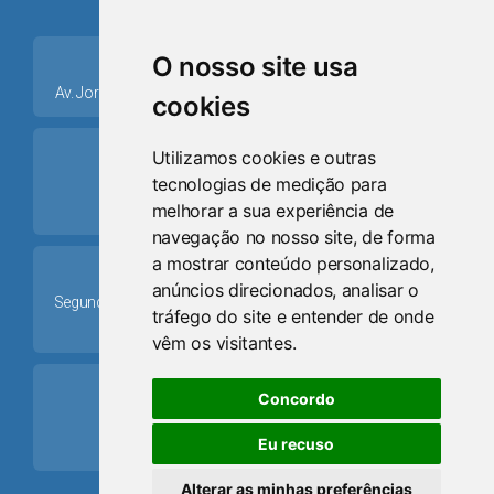
Osório
place
O nosso site usa
Av. Jorge Dariva, 1211, Centro CEP: 95520.000 - Osório/RS
cookies
ring_volume
Utilizamos cookies e outras
tecnologias de medição para
Telefone
melhorar a sua experiência de
(51) 9 8024-0884
navegação no nosso site, de forma
a mostrar conteúdo personalizado,
Schedule
anúncios direcionados, analisar o
Segunda-feira a Sexta-feira: 08h às 12h e das 13h30min às
tráfego do site e entender de onde
17h30min
vêm os visitantes.
mail
Concordo
Email
Eu recuso
camaraosorio@gmail.com
Alterar as minhas preferências