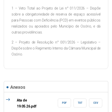
1 – Veto Total ao Projeto de Lei n° 011/2026 – Dispõe
sobre a obrigatoriedade de reserva de espaço acessível
para Pessoas com Deficiência (PCD) em eventos públicos
realizados ou apoiados pelo Município de Osório, e dá
outras providências.
2 – Projeto de Resolução n° 001/2026 – Legislativo –
Dispõe sobre o Regimento Interno da Câmara Municipal de
Osório.
Anexos
east
Ata de
PDF
TXT
CSV
19.05.26.pdf