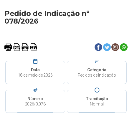
Pedido de Indicação nº
078/2026
calendar_today
sort
Data
Categoria
18 de maio de 2026
Pedidos de Indicação
tag
info
Número
Tramitação
2026/0.078
Normal