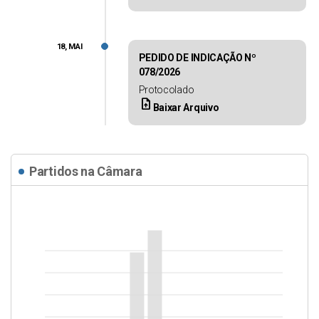
18, MAI
PEDIDO DE INDICAÇÃO Nº
078/2026
Protocolado
upload_file
Baixar Arquivo
Partidos na Câmara