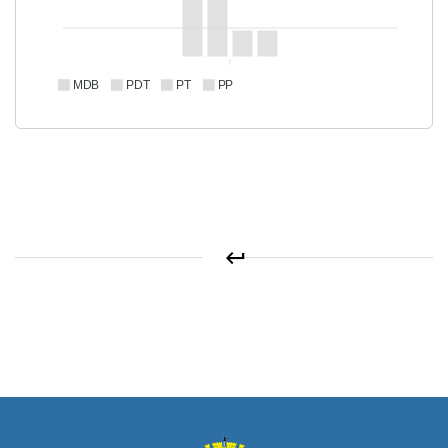
MDB
PDT
PT
PP
keyboard_return