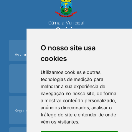
Câmara Municipal
Osório
place
O nosso site usa
Av. Jorge Dariva, 1211, Centro CEP: 95520.000 - Osório/RS
cookies
ring_volume
Utilizamos cookies e outras
tecnologias de medição para
Telefone
melhorar a sua experiência de
(51) 9 8024-0884
navegação no nosso site, de forma
a mostrar conteúdo personalizado,
Schedule
anúncios direcionados, analisar o
Segunda-feira a Sexta-feira: 08h às 12h e das 13h30min às
tráfego do site e entender de onde
17h30min
vêm os visitantes.