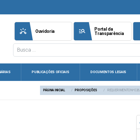
Portal da
ring_volume
manage_search
att
Ouvidoria
Transparência
NÁRIAS
PUBLICAÇÕES OFICIAIS
DOCUMENTOS LEGAIS
PÁGINA INICIAL
PROPOSIÇÕES
REQUERIMENTO Nº 026