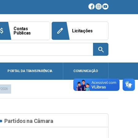
Contas
ach_money
edit
Licitações
Públicas
search
PORTAL DA TRANSPARÊNCIA
COMUNICAÇÃO
/2026
Partidos na Câmara