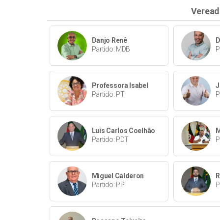
Veread
Danjo Renê
D
Partido: MDB
P
Professora Isabel
J
Partido: PT
P
Luis Carlos Coelhão
M
Partido: PDT
P
Miguel Calderon
R
Partido: PP
P