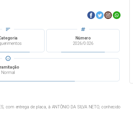
sort
tag
Categoria
Número
querimentos
2026/0.026
info
ramitação
Normal
 com entrega de placa, à ANTÔNIO DA SILVA NETO, conhecido