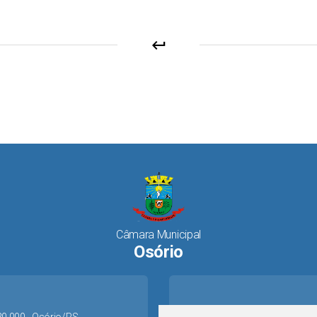
keyboard_return
Câmara Municipal
Osório