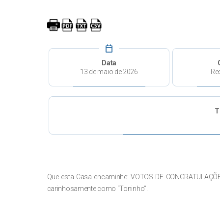
calendar_today
Data
13 de maio de 2026
Re
T
Que esta Casa encaminhe: VOTOS DE CONGRATULAÇÕES,
carinhosamente como “Toninho”.