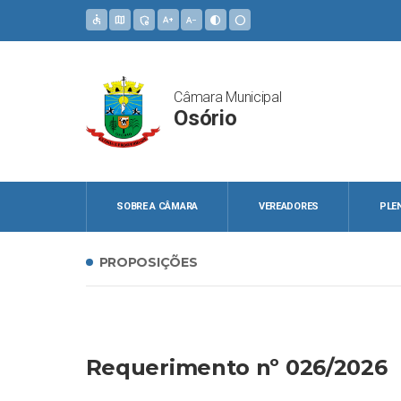
accessible
map
admin_panel_settings
text_increase
text_decrease
contrast
circle
Câmara Municipal
Osório
SOBRE A CÂMARA
VEREADORES
PLE
PROPOSIÇÕES
Requerimento nº 026/2026