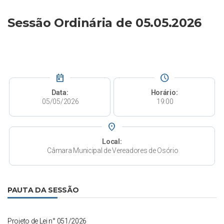
Sessão Ordinária de 05.05.2026
today
schedule
Data:
Horário:
05/05/2026
19:00
place
Local:
Câmara Municipal de Vereadores de Osório
PAUTA DA SESSÃO
Projeto de Lei n° 051/2026