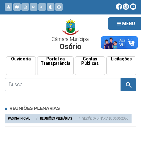
accessible
map
admin_panel_settings
text_increase
text_decrease
contrast
circle
MENU
Câmara Municipal
Osório
Ouvidoria
Portal da
Contas
Licitações
Transparência
Públicas
search
REUNIÕES PLENÁRIAS
PÁGINA INICIAL
REUNIÕES PLENÁRIAS
SESSÃO ORDINÁRIA DE 05.05.2026