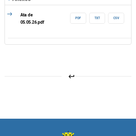
east
Ata de
PDF
TXT
CSV
05.05.26.pdf
keyboard_return