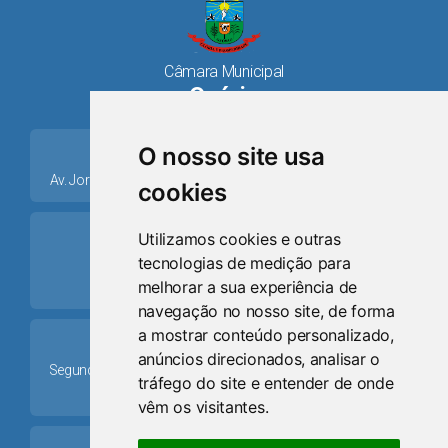
Câmara Municipal
Osório
place
O nosso site usa
Av. Jorge Dariva, 1211, Centro CEP: 95520.000 - Osório/RS
cookies
ring_volume
Utilizamos cookies e outras
tecnologias de medição para
Telefone
melhorar a sua experiência de
(51) 9 8024-0884
navegação no nosso site, de forma
a mostrar conteúdo personalizado,
Schedule
anúncios direcionados, analisar o
Segunda-feira a Sexta-feira: 08h às 12h e das 13h30min às
tráfego do site e entender de onde
17h30min
vêm os visitantes.