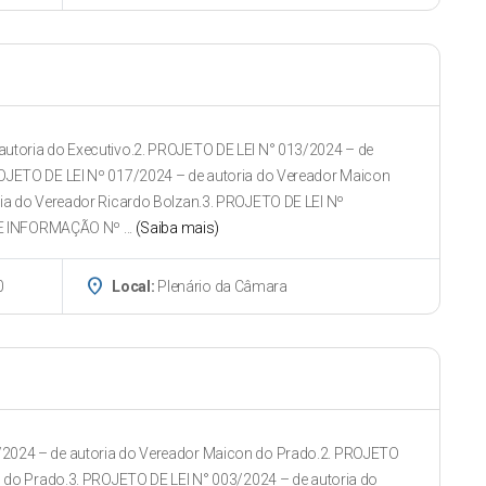
utoria do Executivo.2. PROJETO DE LEI N° 013/2024 – de
OJETO DE LEI Nº 017/2024 – de autoria do Vereador Maicon
ia do Vereador Ricardo Bolzan.3. PROJETO DE LEI Nº
DE INFORMAÇÃO Nº ...
(Saiba mais)
place
0
Local:
Plenário da Câmara
2024 – de autoria do Vereador Maicon do Prado.2. PROJETO
n do Prado.3. PROJETO DE LEI N° 003/2024 – de autoria do