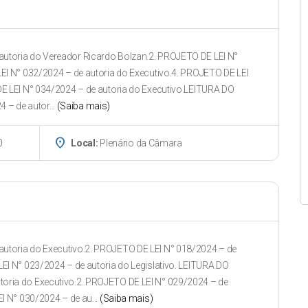
utoria do Vereador Ricardo Bolzan.2. PROJETO DE LEI N°
EI N° 032/2024 – de autoria do Executivo.4. PROJETO DE LEI
E LEI N° 034/2024 – de autoria do Executivo.LEITURA DO
– de autor...
(Saiba mais)
place
0
Local:
Plenário da Câmara
utoria do Executivo.2. PROJETO DE LEI N° 018/2024 – de
EI N° 023/2024 – de autoria do Legislativo. LEITURA DO
oria do Executivo.2. PROJETO DE LEI N° 029/2024 – de
I N° 030/2024 – de au...
(Saiba mais)