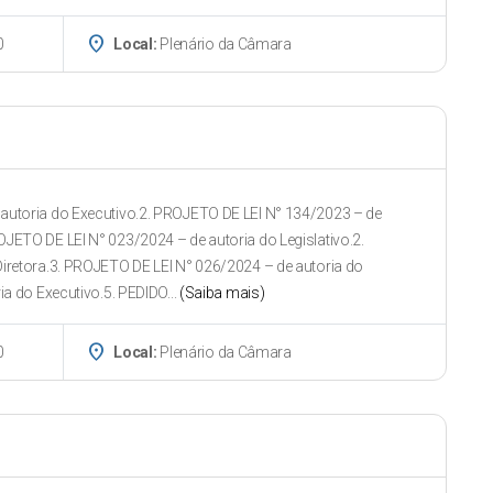
place
0
Local:
Plenário da Câmara
utoria do Executivo.2. PROJETO DE LEI N° 134/2023 – de
ETO DE LEI N° 023/2024 – de autoria do Legislativo.2.
iretora.3. PROJETO DE LEI N° 026/2024 – de autoria do
a do Executivo.5. PEDIDO...
(Saiba mais)
place
0
Local:
Plenário da Câmara