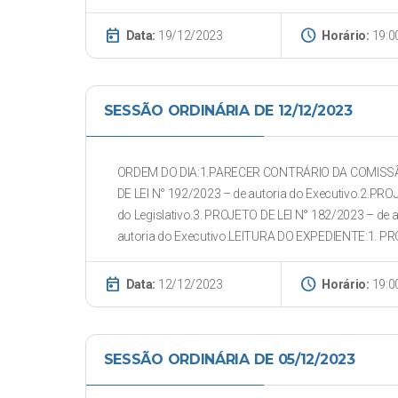
today
schedule
Data:
19/12/2023
Horário:
19:0
SESSÃO ORDINÁRIA DE 12/12/2023
ORDEM DO DIA:1.PARECER CONTRÁRIO DA COMISS
DE LEI N° 192/2023 – de autoria do Executivo.2.P
do Legislativo.3. PROJETO DE LEI N° 182/2023 – de 
autoria do Executivo.LEITURA DO EXPEDIENTE:1. PRO
today
schedule
Data:
12/12/2023
Horário:
19:0
SESSÃO ORDINÁRIA DE 05/12/2023