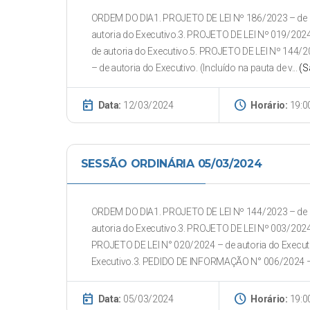
ORDEM DO DIA1. PROJETO DE LEI Nº 186/2023 – de a
autoria do Executivo.3. PROJETO DE LEI Nº 019/2024
de autoria do Executivo.5. PROJETO DE LEI Nº 144/2
– de autoria do Executivo. (Incluído na pauta de v...
(S
today
schedule
Data:
12/03/2024
Horário:
19:0
SESSÃO ORDINÁRIA 05/03/2024
ORDEM DO DIA1. PROJETO DE LEI Nº 144/2023 – de a
autoria do Executivo.3. PROJETO DE LEI Nº 003/202
PROJETO DE LEI N° 020/2024 – de autoria do Execut
Executivo.3. PEDIDO DE INFORMAÇÃO N° 006/2024 – d
today
schedule
Data:
05/03/2024
Horário:
19:0