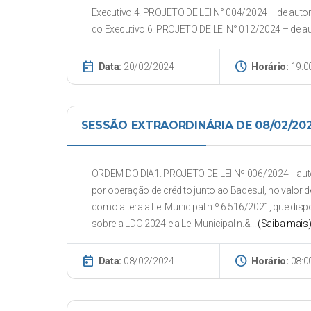
Executivo.4. PROJETO DE LEI N° 004/2024 – de autor
do Executivo.6. PROJETO DE LEI N° 012/2024 – de aut
today
schedule
Data:
20/02/2024
Horário:
19:0
SESSÃO EXTRAORDINÁRIA DE 08/02/20
ORDEM DO DIA1. PROJETO DE LEI Nº 006/2024 - autor
por operação de crédito junto ao Badesul, no valor d
como altera a Lei Municipal n.º 6.516/2021, que disp
sobre a LDO 2024 e a Lei Municipal n.&...
(Saiba mais
today
schedule
Data:
08/02/2024
Horário:
08:0