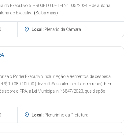
ia do Executivo.5. PROJETO DE LEI N° 005/2024 – de autoria
oria do Executiv...
(Saiba mais)
place
0
Local:
Plenário da Câmara
24
iza o Poder Executivo incluir Ação e elementos de despesa
e R$ 10.080.100,00 (dez milhões, oitenta mil e cem reais), bem
õe sobre o PPA, a Lei Municipal n.º 6847/2023, que dispõe
)
place
0
Local:
Plenarinho da Prefeitura