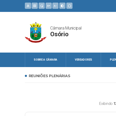
accessible
map
admin_panel_settings
text_increase
text_decrease
contrast
circle
Câmara Municipal
Osório
SOBRE A CÂMARA
VEREADORES
PLE
REUNIÕES PLENÁRIAS
Exibindo
1