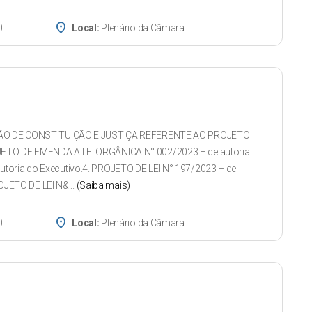
place
0
Local:
Plenário da Câmara
ÃO DE CONSTITUIÇÃO E JUSTIÇA REFERENTE AO PROJETO
ROJETO DE EMENDA A LEI ORGÂNICA N° 002/2023 – de autoria
autoria do Executivo.4. PROJETO DE LEI N° 197/2023 – de
JETO DE LEI N&...
(Saiba mais)
place
0
Local:
Plenário da Câmara