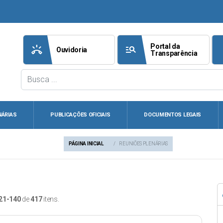
Portal da
ring_volume
manage_search
att
Ouvidoria
Transparência
NÁRIAS
PUBLICAÇÕES OFICIAIS
DOCUMENTOS LEGAIS
PÁGINA INICIAL
REUNIÕES PLENÁRIAS
21-140
de
417
itens.