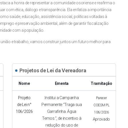
staca a honra de representar a comunidade osoriense e reafirma o
r com ética, diálogo e transparência. Ela enfatiza a importância
como saúde, educação, assistência social, políticas voltadas à
emprego e preservação ambiental, além de garantir fiscalização
imidade com a população.
, união e trabalho, vamos construir juntos um futuro melhor para
Projetos de Lei da Vereadora
Nome
Ementa
Tramitação
Projeto
Institui a Campanha
Parecer
de Lei n°
Permanente “Traga sua
COESM PL
106/2026
Garrafinha. Água
106/2026
Temos.”, de incentivo à
Aprovado
redução do uso de