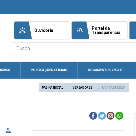
Portal da
ring_volume
manage_search
att
Ouvidoria
Transparência
NÁRIAS
PUBLICAÇÕES OFICIAIS
DOCUMENTOS LEGAIS
PÁGINA INICIAL
VEREADORES
MARISA KINGESKI
person