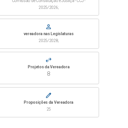
Comissão de Constituição e Justiça - CCJ -
2025/2026;
person
vereadora nas Legislaturas
2025/2028;
swap_horiz
Projetos da Vereadora
8
create
Proposições da Vereadora
25