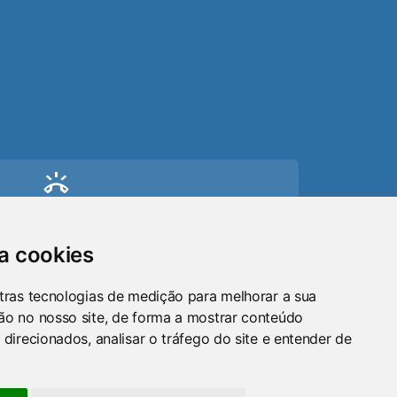
Câmara realiza 10ª
Sessão Ordinária
com aprovação de
proposições e
debates de
interesse público
ring_volume
7ª Sessão ordinária
de 2026 é realizada
Telefone
em Osório
(51) 9 8024-0884
sa cookies
Cultura é destaque
mail
em sessão ordinária
tras tecnologias de medição para melhorar a sua
da Câmara de
ão no nosso site, de forma a mostrar conteúdo
Email
Osório
 direcionados, analisar o tráfego do site e entender de
maraosorio@gmail.com
Vereadores