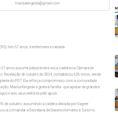
marizakingeski@gmail.com
N
RS), tem 57 anos, é enfermeira e casada.
a
s 57 anos assume pela primeira vez a cadeira na Câmara de
o. Na eleição de outubro de 2024, contabilizou 626 votos, sendo
plente do PDT. Ela reforça compromisso com a comunidade.
ção, Marisa Kingeski é grata à família - que apesar de grande é
igos e aos seus eleitores pelo apoio.
6 de outubro, assumindo a cadeira deixada por Vagner
sou a comandar a Secretaria de Desenvolvimento e Turismo.