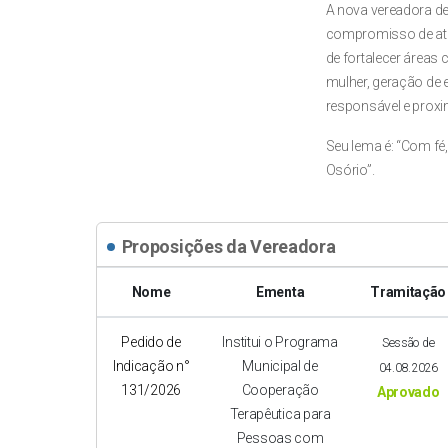
A nova vereadora de
compromisso de atua
de fortalecer áreas 
mulher, geração de 
responsável e prox
Seu lema é: “Com fé
Osório”.
Proposições da Vereadora
Nome
Ementa
Tramitação
Pedido de
Institui o Programa
Sessão de
Indicação n°
Municipal de
04.08.2026
131/2026
Cooperação
Aprovado
Terapêutica para
Pessoas com