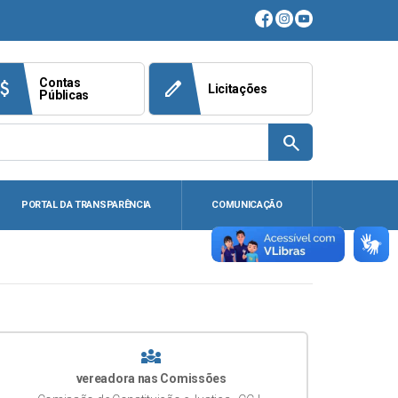
Contas
ach_money
edit
Licitações
Públicas
search
PORTAL DA TRANSPARÊNCIA
COMUNICAÇÃO
diversity_3
vereadora nas Comissões