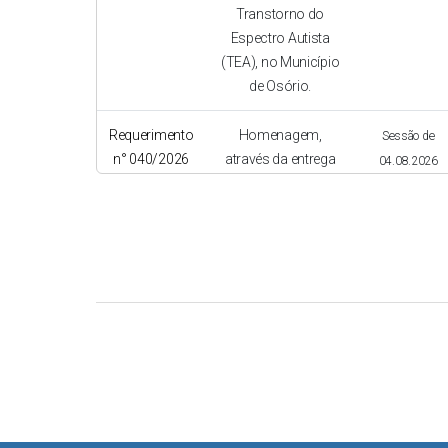
Transtorno do
Espectro Autista
(TEA), no Município
de Osório.
Requerimento
Homenagem,
Sessão de
n° 040/2026
através da entrega
04.08.2026
de Diploma de
Aprovado
Votos de
Congratulações, ao
servidor Jorge
Ademir Lima da
Silva, em
reconhecimento
aos relevantes
serviços prestados
ao Município de
Osório.