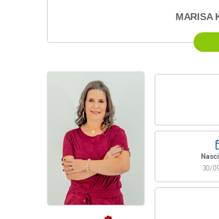
MARISA K
calen
Nasc
30/0