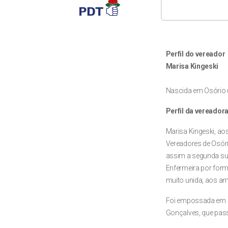
Perfil do vereador
Marisa Kingeski
Nascida em Osório (
Perfil da vereador
Marisa Kingeski, ao
Vereadores de Osóri
assim a segunda su
Enfermeira por forma
muito unida, aos am
Foi empossada em 1
Gonçalves, que pas