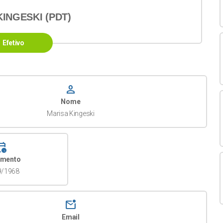
INGESKI (PDT)
Efetivo
person
Nome
Marisa Kingeski
dar_clock
imento
9/1968
mark_email_unread
Email