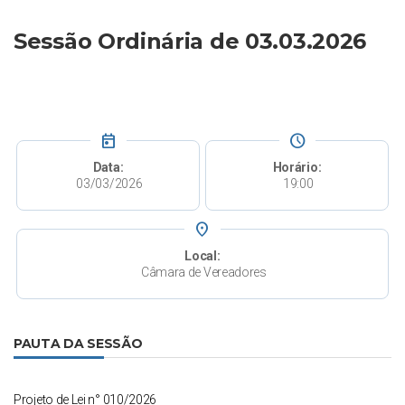
Sessão Ordinária de 03.03.2026
today
schedule
Data:
Horário:
03/03/2026
19:00
place
Local:
Câmara de Vereadores
PAUTA DA SESSÃO
Projeto de Lei n° 010/2026