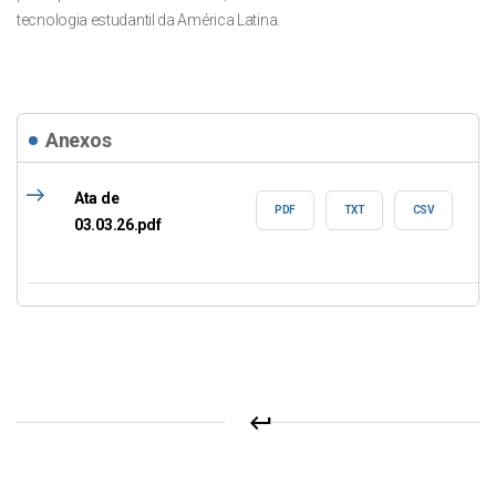
tecnologia estudantil da América Latina.
Anexos
east
Ata de
PDF
TXT
CSV
03.03.26.pdf
keyboard_return