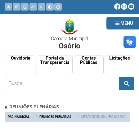
accessible
map
admin_panel_settings
text_increase
text_decrease
contrast
circle
MENU
Câmara Municipal
Osório
Ouvidoria
Portal da
Contas
Licitações
Transparência
Públicas
search
REUNIÕES PLENÁRIAS
PÁGINA INICIAL
REUNIÕES PLENÁRIAS
SESSÃO ORDINÁRIA DE 03.03.2026