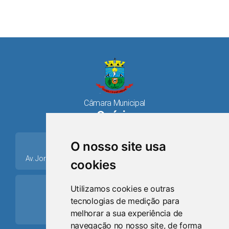
Câmara Municipal
Osório
place
O nosso site usa
Av. Jorge Dariva, 1211, Centro CEP: 95520.000 - Osório/RS
cookies
ring_volume
Utilizamos cookies e outras
tecnologias de medição para
Telefone
melhorar a sua experiência de
(51) 9 8024-0884
navegação no nosso site, de forma