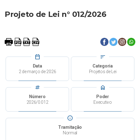
Projeto de Lei n° 012/2026
calendar_today
sort
Data
Categoria
2 de março de 2026
Projetos de Lei
tag
home
Número
Poder
2026/0.012
Executivo
info
Tramitação
Normal