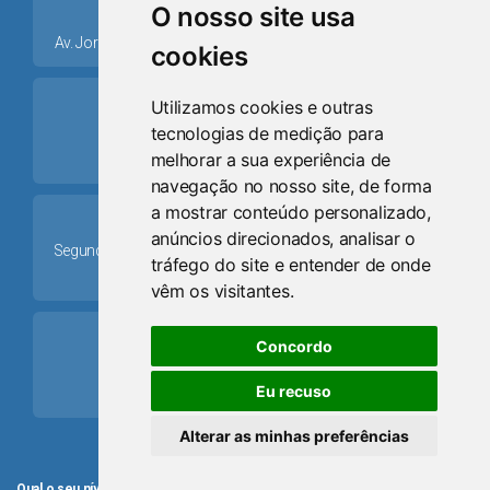
place
O nosso site usa
Av. Jorge Dariva, 1211, Centro CEP: 95520.000 - Osório/RS
cookies
ring_volume
Utilizamos cookies e outras
tecnologias de medição para
Telefone
melhorar a sua experiência de
(51) 9 8024-0884
navegação no nosso site, de forma
a mostrar conteúdo personalizado,
Schedule
anúncios direcionados, analisar o
Segunda-feira a Sexta-feira: 08h às 12h e das 13h30min às
tráfego do site e entender de onde
17h30min
vêm os visitantes.
mail
Concordo
Email
Eu recuso
camaraosorio@gmail.com
Alterar as minhas preferências
Qual o seu nível de satisfação com o atendimento da Câmara