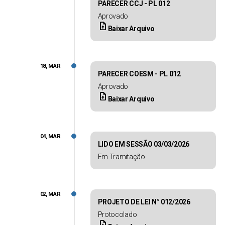
PARECER CCJ - PL 012
Aprovado
upload_file
Baixar Arquivo
18, MAR
PARECER COESM - PL 012
Aprovado
upload_file
Baixar Arquivo
04, MAR
LIDO EM SESSÃO 03/03/2026
Em Tramitação
02, MAR
PROJETO DE LEI N° 012/2026
Protocolado
upload_file