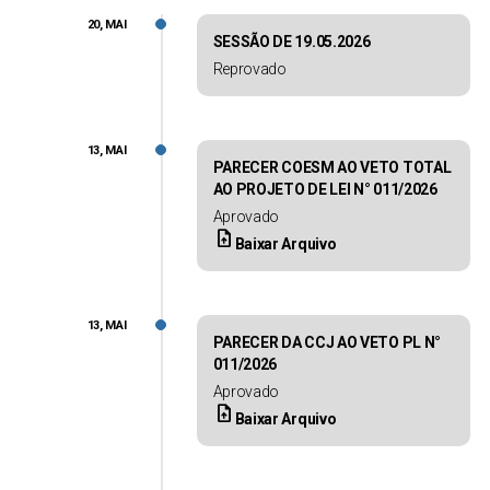
20, MAI
SESSÃO DE 19.05.2026
Reprovado
13, MAI
PARECER COESM AO VETO TOTAL
AO PROJETO DE LEI N° 011/2026
Aprovado
upload_file
Baixar Arquivo
13, MAI
PARECER DA CCJ AO VETO PL N°
011/2026
Aprovado
upload_file
Baixar Arquivo