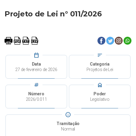
Projeto de Lei n° 011/2026
calendar_today
sort
Data
Categoria
27 de fevereiro de 2026
Projetos de Lei
tag
home
Número
Poder
2026/0.011
Legislativo
info
Tramitação
Normal