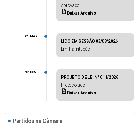
Aprovado
upload_file
Baixar Arquivo
04, MAR
LIDO EM SESSÃO 03/03/2026
Em Tramitação
27, FEV
PROJETO DE LEI N° 011/2026
Protocolado
upload_file
Baixar Arquivo
Partidos na Câmara