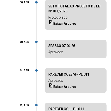
30, ABR
VETO TOTAL AO PROJETO DE LEI
N° 011/2026
Protocolado
upload_file
Baixar Arquivo
08, ABR
SESSÃO 07.04.26
Aprovado
01, ABR
PARECER COESM - PL 011
Aprovado
upload_file
Baixar Arquivo
01, ABR
PARECER CCJ - PL 011