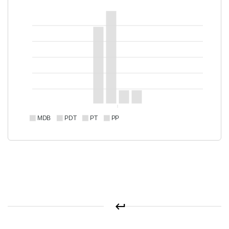
MDB
PDT
PT
PP
keyboard_return