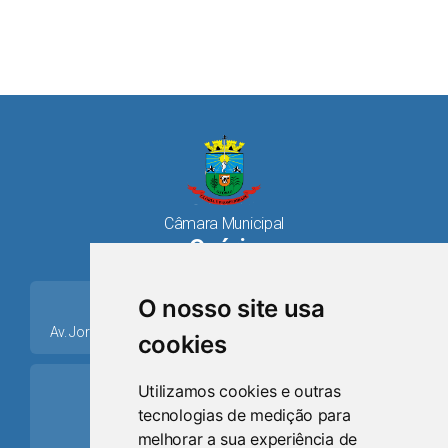
Câmara Municipal
Osório
place
O nosso site usa
Av. Jorge Dariva, 1211, Centro CEP: 95520.000 - Osório/RS
cookies
ring_volume
Utilizamos cookies e outras
tecnologias de medição para
Telefone
melhorar a sua experiência de
(51) 9 8024-0884