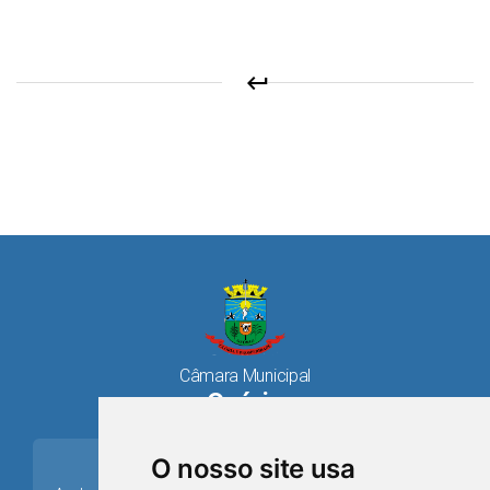
keyboard_return
Câmara Municipal
Osório
place
O nosso site usa