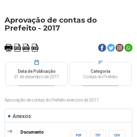
Aprovação de contas do
Prefeito - 2017
calendar_today
sort
Data de Publicação
Categoria
31 de dezembro de 2017
Contas do Prefeito
Aprovação de contas do Prefeito exercício de 2017.
Anexos
east
Documento
PDF
TXT
CSV