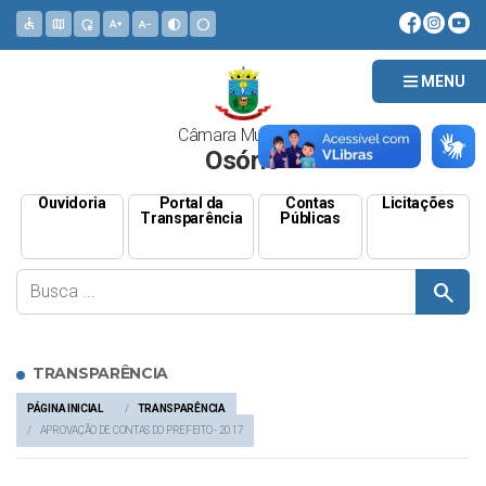
accessible
map
admin_panel_settings
text_increase
text_decrease
contrast
circle
MENU
Câmara Municipal
Osório
Ouvidoria
Portal da
Contas
Licitações
Transparência
Públicas
search
TRANSPARÊNCIA
PÁGINA INICIAL
TRANSPARÊNCIA
APROVAÇÃO DE CONTAS DO PREFEITO - 2017