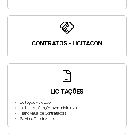
handshake
CONTRATOS - LICITACON
docs
LICITAÇÕES
Licitações - Licitacon
Licitantes - Sanções Administrativas
Plano Anual de Contratações
Serviços Terceirizados