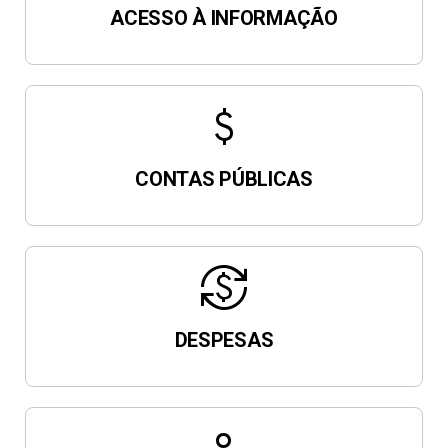
ACESSO À INFORMAÇÃO
attach_money
CONTAS PÚBLICAS
currency_exchange
DESPESAS