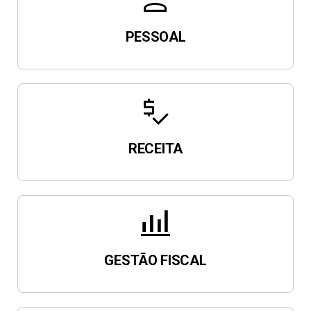
person
PESSOAL
price_check
RECEITA
bar_chart_4_bars
GESTÃO FISCAL