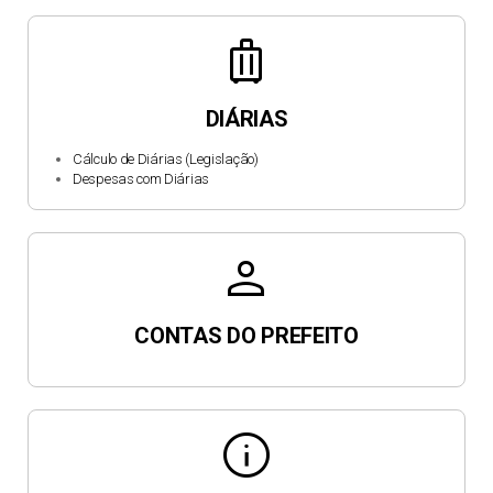
luggage
DIÁRIAS
Cálculo de Diárias (Legislação)
Despesas com Diárias
person
CONTAS DO PREFEITO
info