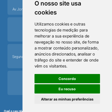
place
O nosso site usa
Av. Jorge Dariva, 1211, Centro CEP: 95520.000 - Osório/RS
cookies
ring_volume
Utilizamos cookies e outras
tecnologias de medição para
Telefone
melhorar a sua experiência de
(51) 9 8024-0884
navegação no nosso site, de forma
a mostrar conteúdo personalizado,
Schedule
anúncios direcionados, analisar o
Segunda-feira a Sexta-feira: 08h às 12h e das 13h30min às
tráfego do site e entender de onde
17h30min
vêm os visitantes.
mail
Concordo
Email
Eu recuso
camaraosorio@gmail.com
Alterar as minhas preferências
Qual o seu nível de satisfação com o atendimento da Câmara