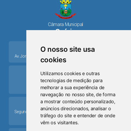
Câmara Municipal
Osório
place
O nosso site usa
Av. Jorge Dariva, 1211, Centro CEP: 95520.000 - Osório/RS
cookies
ring_volume
Utilizamos cookies e outras
tecnologias de medição para
Telefone
melhorar a sua experiência de
(51) 9 8024-0884
navegação no nosso site, de forma
a mostrar conteúdo personalizado,
Schedule
anúncios direcionados, analisar o
Segunda-feira a Sexta-feira: 08h às 12h e das 13h30min às
tráfego do site e entender de onde
17h30min
vêm os visitantes.