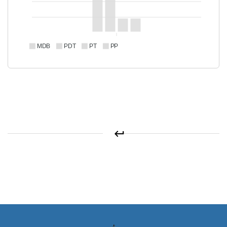
MDB
PDT
PT
PP
keyboard_return