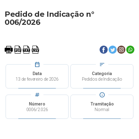
Pedido de Indicação n°
006/2026
calendar_today
sort
Data
Categoria
13 de fevereiro de 2026
Pedidos de Indicação
tag
info
Número
Tramitação
0006/2.026
Normal