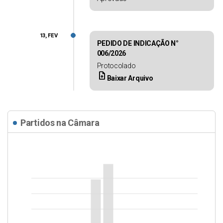
13, FEV
PEDIDO DE INDICAÇÃO N°
006/2026
Protocolado
upload_file
Baixar Arquivo
Partidos na Câmara