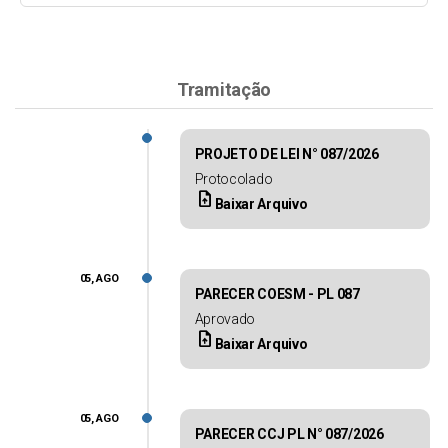
Tramitação
PROJETO DE LEI N° 087/2026
Protocolado
upload_file
Baixar Arquivo
05, AGO
PARECER COESM - PL 087
Aprovado
upload_file
Baixar Arquivo
05, AGO
PARECER CCJ PL N° 087/2026