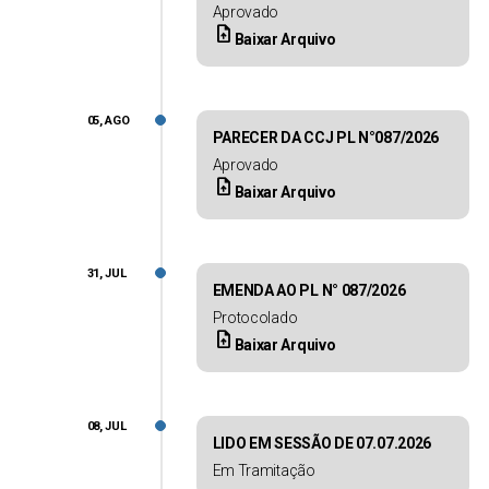
Aprovado
upload_file
Baixar Arquivo
05, AGO
PARECER DA CCJ PL N°087/2026
Aprovado
upload_file
Baixar Arquivo
31, JUL
EMENDA AO PL N° 087/2026
Protocolado
upload_file
Baixar Arquivo
08, JUL
LIDO EM SESSÃO DE 07.07.2026
Em Tramitação