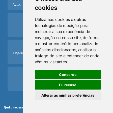
Av. Jorge Dariva, 1211, Centro CEP: 95520.000 - Osório/RS
cookies
ring_volume
Utilizamos cookies e outras
tecnologias de medição para
Telefone
melhorar a sua experiência de
(51) 9 8024-0884
navegação no nosso site, de forma
a mostrar conteúdo personalizado,
Schedule
anúncios direcionados, analisar o
Segunda-feira a Sexta-feira: 08h às 12h e das 13h30min às
tráfego do site e entender de onde
17h30min
vêm os visitantes.
mail
Concordo
Email
Eu recuso
camaraosorio@gmail.com
Alterar as minhas preferências
Qual o seu nível de satisfação com o atendimento da Câmara