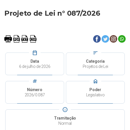
Projeto de Lei n° 087/2026
calendar_today
sort
Data
Categoria
6 de julho de 2026
Projetos de Lei
tag
home
Número
Poder
2026/0.087
Legislativo
info
Tramitação
Normal