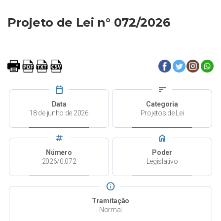
Projeto de Lei n° 072/2026
calendar_today
sort
Data
Categoria
18 de junho de 2026
Projetos de Lei
tag
home
Número
Poder
2026/0.072
Legislativo
info
Tramitação
Normal