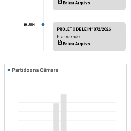
upload_file
Baixar Arquivo
18, JUN
PROJETO DE LEI N° 072/2026
Protocolado
upload_file
Baixar Arquivo
Partidos na Câmara