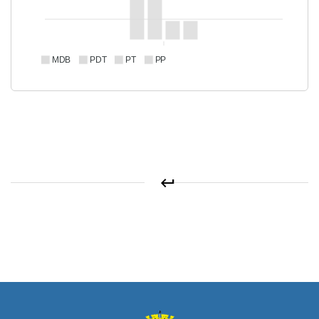
MDB
PDT
PT
PP
keyboard_return