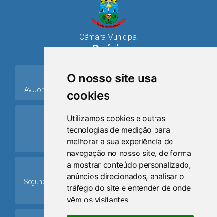
Câmara Municipal
Osório
place
O nosso site usa
Av. Jorge Dariva, 1211, Centro CEP: 95520.000 - Osório/RS
cookies
ring_volume
Utilizamos cookies e outras
tecnologias de medição para
Telefone
melhorar a sua experiência de
(51) 9 8024-0884
navegação no nosso site, de forma
a mostrar conteúdo personalizado,
Schedule
anúncios direcionados, analisar o
Segunda-feira a Sexta-feira: 08h às 12h e das 13h30min às
tráfego do site e entender de onde
17h30min
vêm os visitantes.