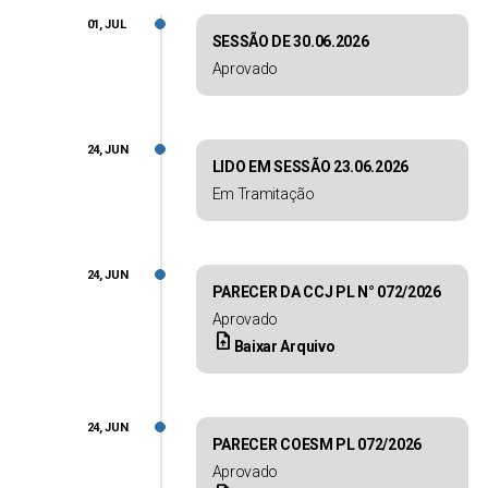
01, JUL
SESSÃO DE 30.06.2026
Aprovado
24, JUN
LIDO EM SESSÃO 23.06.2026
Em Tramitação
24, JUN
PARECER DA CCJ PL N° 072/2026
Aprovado
upload_file
Baixar Arquivo
24, JUN
PARECER COESM PL 072/2026
Aprovado