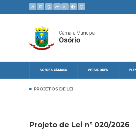
accessible
map
admin_panel_settings
text_increase
text_decrease
contrast
circle
Câmara Municipal
Osório
SOBRE A CÂMARA
VEREADORES
PLE
PROJETOS DE LEI
Projeto de Lei n° 020/2026