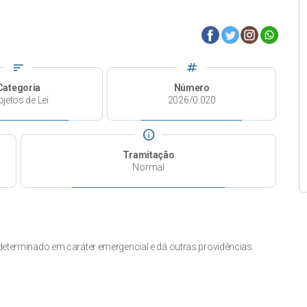
sort
tag
Categoria
Número
ojetos de Lei
2026/0.020
info
Tramitação
Normal
determinado em caráter emergencial e dá outras providências.