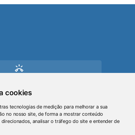
ring_volume
Telefone
(51) 9 8024-0884
sa cookies
mail
tras tecnologias de medição para melhorar a sua
ão no nosso site, de forma a mostrar conteúdo
Email
 direcionados, analisar o tráfego do site e entender de
maraosorio@gmail.com