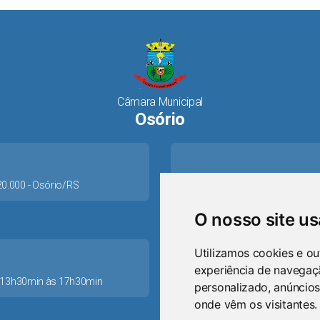
Câmara Municipal
Osório
520.000 - Osório/RS
O nosso site u
Utilizamos cookies e ou
experiência de navegaç
as 13h30min às 17h30min
personalizado, anúncios
ca
onde vêm os visitantes.