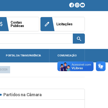
Contas
ach_money
edit
Licitações
Públicas
search
PORTAL DA TRANSPARÊNCIA
COMUNICAÇÃO
20/2026
Partidos na Câmara