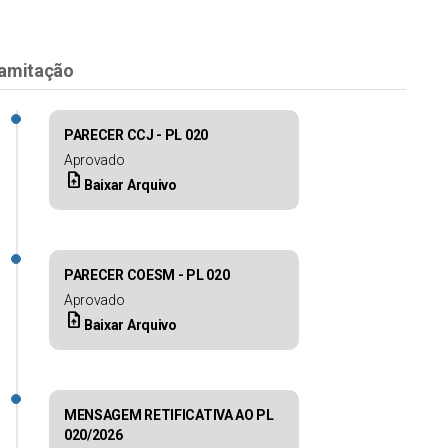
amitação
PARECER CCJ - PL 020
Aprovado
upload_file
Baixar Arquivo
PARECER COESM - PL 020
Aprovado
upload_file
Baixar Arquivo
MENSAGEM RETIFICATIVA AO PL
020/2026