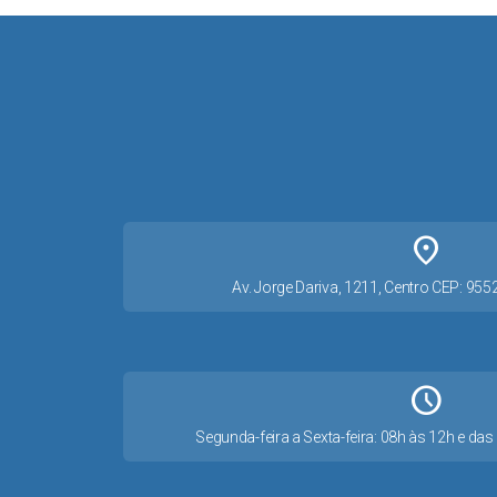
place
Av. Jorge Dariva, 1211, Centro CEP: 95
Schedule
Segunda-feira a Sexta-feira: 08h às 12h e d