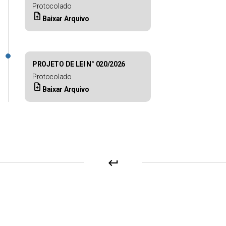
Protocolado
upload_file
Baixar Arquivo
PROJETO DE LEI N° 020/2026
Protocolado
upload_file
Baixar Arquivo
keyboard_return