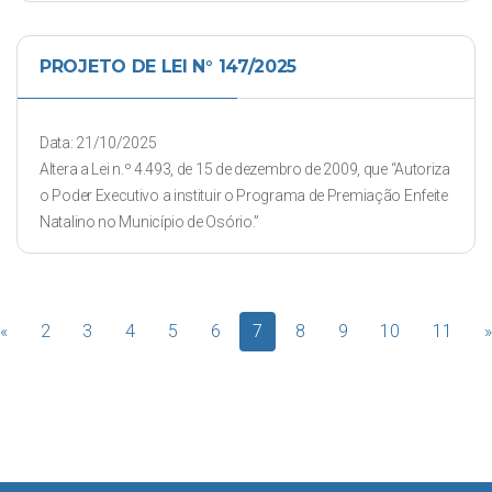
PROJETO DE LEI N° 147/2025
Data: 21/10/2025
Altera a Lei n.º 4.493, de 15 de dezembro de 2009, que “Autoriza
o Poder Executivo a instituir o Programa de Premiação Enfeite
Natalino no Município de Osório.”
«
2
3
4
5
6
7
8
9
10
11
»