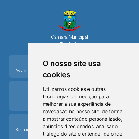
Câmara Municipal
Osório
place
O nosso site usa
Av. Jorge Dariva, 1211, Centro CEP: 95520.000 - Osório/RS
cookies
ring_volume
Utilizamos cookies e outras
tecnologias de medição para
Telefone
melhorar a sua experiência de
(51) 9 8024-0884
navegação no nosso site, de forma
a mostrar conteúdo personalizado,
Schedule
anúncios direcionados, analisar o
Segunda-feira a Sexta-feira: 08h às 12h e das 13h30min às
tráfego do site e entender de onde
17h30min