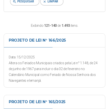
search
clear
PESQUISAR
LIMPAR
Exibindo
121-140
de
1.493
itens.
PROJETO DE LEI N° 166/2025
Data: 15/12/2025
Altera os Feriados Municipais criados pela Lei n° 1.148, de 24
de junho de 1967 para incluir o dia 02 de fevereiro no
Calendário Municipal como Feriado de Nossa Senhora dos
Navegantes e Iemanjá.
PROJETO DE LEI N° 165/2025