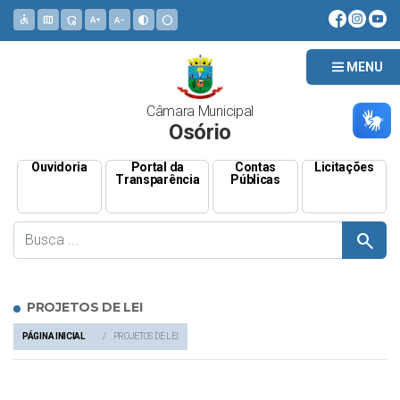
accessible
map
admin_panel_settings
text_increase
text_decrease
contrast
circle
MENU
Câmara Municipal
Osório
Ouvidoria
Portal da
Contas
Licitações
Transparência
Públicas
search
PROJETOS DE LEI
PÁGINA INICIAL
PROJETOS DE LEI