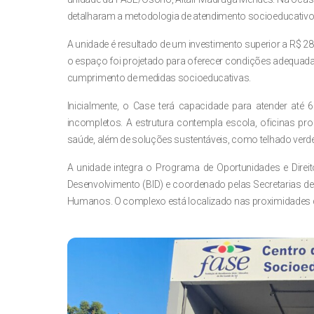
detalharam a metodologia de atendimento socioeducativo q
A unidade é resultado de um investimento superior a R$ 2
o espaço foi projetado para oferecer condições adequada
cumprimento de medidas socioeducativas.
Inicialmente, o Case terá capacidade para atender até
incompletos. A estrutura contempla escola, oficinas pr
saúde, além de soluções sustentáveis, como telhado verd
A unidade integra o Programa de Oportunidades e Dire
Desenvolvimento (BID) e coordenado pelas Secretarias de 
Humanos. O complexo está localizado nas proximidades 