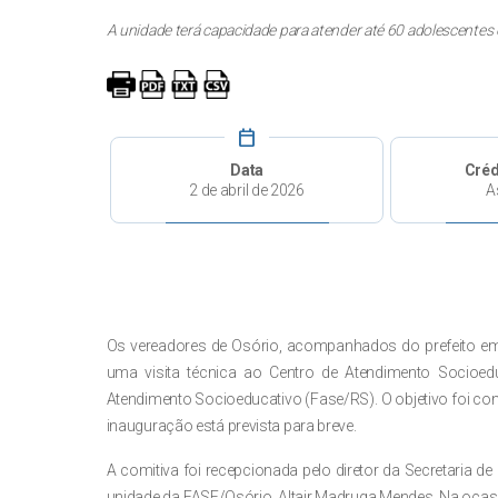
A unidade terá capacidade para atender até 60 adolescentes 
calendar_today
Data
Créd
2 de abril de 2026
A
Os vereadores de Osório, acompanhados do prefeito em ex
uma visita técnica ao Centro de Atendimento Socioed
Atendimento Socioeducativo (Fase/RS). O objetivo foi co
inauguração está prevista para breve.
A comitiva foi recepcionada pelo diretor da Secretaria de 
unidade da FASE/Osório, Altair Madruga Mendes. Na ocas