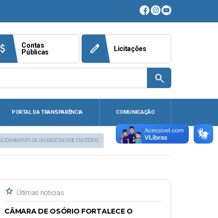
Contas
ach_money
edit
Licitações
Públicas
search
PORTAL DA TRANSPARÊNCIA
COMUNICAÇÃO
IONAMENTO DA UNIDADE DA FASE EM OSÓRIO
star
Últimas noticias
CÂMARA DE OSÓRIO FORTALECE O