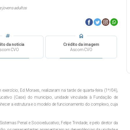
e jovens adultos
tag
home
ito da notícia
Crédito da imagem
scom CVO
Ascom CVO
ercício, Ed Moraes, realizaram na tarde de quarta-feira (1º/04),
ucativo (Case) do município, unidade vinculada à Fundação de
nhecer a estrutura e o modelo de funcionamento do complexo, cuja
Sistemas Penal e Socioeducativo, Felipe Trindade, e pelo diretor da
ião, os representantes apresentaram as dependências da unidade e