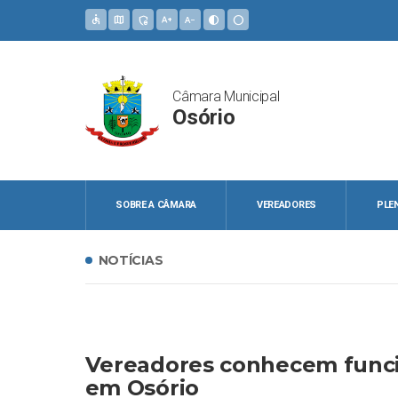
accessible
map
admin_panel_settings
text_increase
text_decrease
contrast
circle
Câmara Municipal
Osório
SOBRE A CÂMARA
VEREADORES
PLE
NOTÍCIAS
Vereadores conhecem func
em Osório