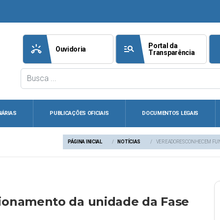
Portal da
ring_volume
manage_search
att
Ouvidoria
Transparência
NÁRIAS
PUBLICAÇÕES OFICIAIS
DOCUMENTOS LEGAIS
PÁGINA INICIAL
NOTÍCIAS
VEREADORES CONHECEM FUNC
ionamento da unidade da Fase