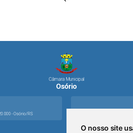
keyboard_return
Câmara Municipal
Osório
520.000 - Osório/RS
O nosso site u