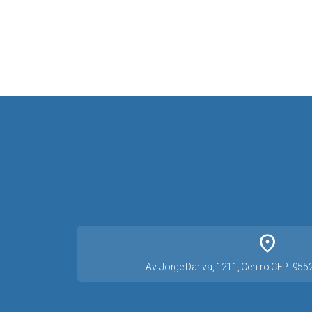
place
Av. Jorge Dariva, 1211, Centro CEP: 95