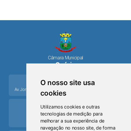
Câmara Municipal
Osório
place
O nosso site usa
Av. Jorge Dariva, 1211, Centro CEP: 95520.000 - Osório/RS
cookies
ring_volume
Utilizamos cookies e outras
tecnologias de medição para
Telefone
melhorar a sua experiência de
(51) 9 8024-0884
navegação no nosso site, de forma