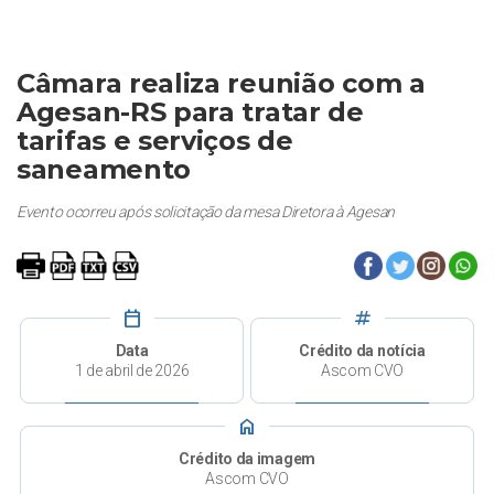
Câmara realiza reunião com a
Agesan-RS para tratar de
tarifas e serviços de
saneamento
Evento ocorreu após solicitação da mesa Diretora à Agesan
calendar_today
tag
Data
Crédito da notícia
1 de abril de 2026
Ascom CVO
home
Crédito da imagem
Ascom CVO