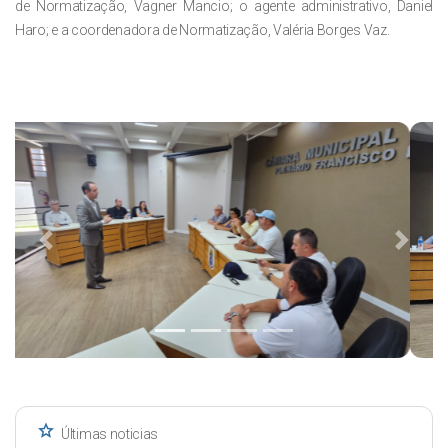
de Normatização, Vagner Mancio; o agente administrativo, Daniel
Haro; e a coordenadora de Normatização, Valéria Borges Vaz.
Previous
Next
star
Últimas noticias