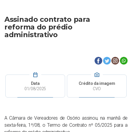
Assinado contrato para
reforma do prédio
administrativo
calendar_today
photo_camera
Data
Crédito da imagem
01/08/2025
CVO
A Câmara de Vereadores de Osório assinou, na manhã de
sexta-feira, 1º/08, o Termo de Contrato nº 05/2025 para a