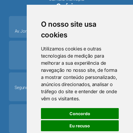
Osório
place
O nosso site usa
Av. Jorge Dariva, 1211, Centro CEP: 95520.000 - Osório/RS
cookies
ring_volume
Utilizamos cookies e outras
tecnologias de medição para
Telefone
melhorar a sua experiência de
(51) 9 8024-0884
navegação no nosso site, de forma
a mostrar conteúdo personalizado,
Schedule
anúncios direcionados, analisar o
Segunda-feira a Sexta-feira: 08h às 12h e das 13h30min às
tráfego do site e entender de onde
17h30min
vêm os visitantes.
mail
Concordo
Email
Eu recuso
camaraosorio@gmail.com