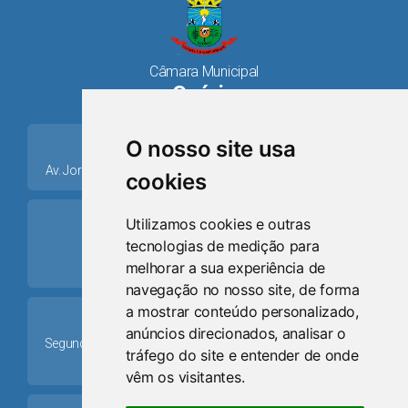
Câmara Municipal
Osório
place
O nosso site usa
Av. Jorge Dariva, 1211, Centro CEP: 95520.000 - Osório/RS
cookies
ring_volume
Utilizamos cookies e outras
tecnologias de medição para
Telefone
melhorar a sua experiência de
(51) 9 8024-0884
navegação no nosso site, de forma
a mostrar conteúdo personalizado,
Schedule
anúncios direcionados, analisar o
Segunda-feira a Sexta-feira: 08h às 12h e das 13h30min às
tráfego do site e entender de onde
17h30min
vêm os visitantes.