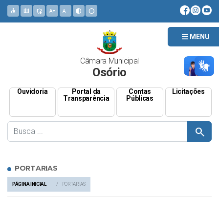
accessible
map
admin_panel_settings
text_increase
text_decrease
contrast
circle
MENU
Câmara Municipal
Osório
Ouvidoria
Portal da
Contas
Licitações
Transparência
Públicas
search
PORTARIAS
PÁGINA INICIAL
PORTARIAS