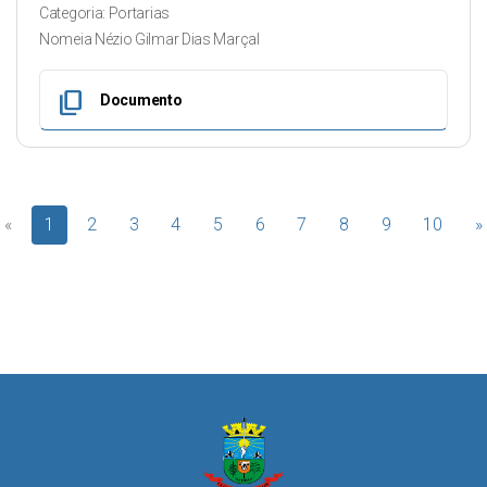
Categoria: Portarias
Nomeia Nézio Gilmar Dias Marçal
content_copy
Documento
«
1
2
3
4
5
6
7
8
9
10
»