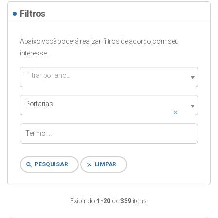
Filtros
Abaixo você poderá realizar filtros de acordo com seu
interesse.
Filtrar por ano...
Portarias
×
search
clear
PESQUISAR
LIMPAR
Exibindo
1-20
de
339
itens.