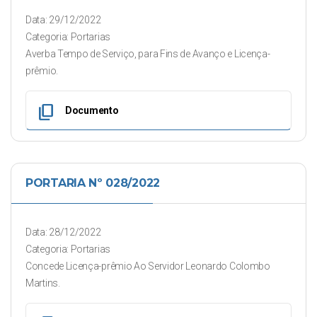
Data: 29/12/2022
Categoria: Portarias
Averba Tempo de Serviço, para Fins de Avanço e Licença-
prêmio.
content_copy
Documento
PORTARIA Nº 028/2022
Data: 28/12/2022
Categoria: Portarias
Concede Licença-prêmio Ao Servidor Leonardo Colombo
Martins.