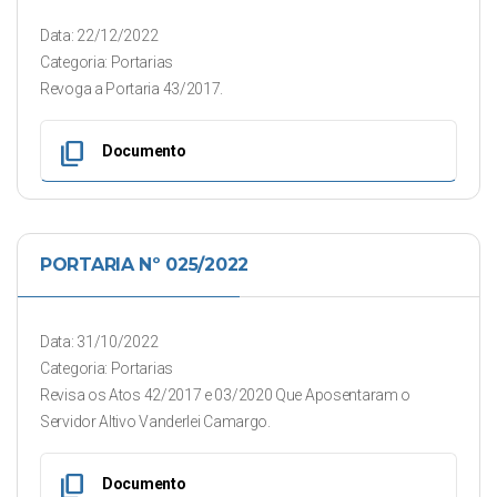
Data: 22/12/2022
Categoria: Portarias
Revoga a Portaria 43/2017.
content_copy
Documento
PORTARIA Nº 025/2022
Data: 31/10/2022
Categoria: Portarias
Revisa os Atos 42/2017 e 03/2020 Que Aposentaram o
Servidor Altivo Vanderlei Camargo.
content_copy
Documento