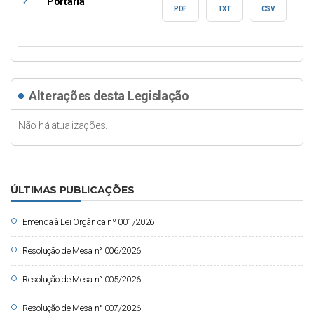
east
Portaria
PDF
TXT
CSV
Alterações desta Legislação
Não há atualizações.
ÚLTIMAS PUBLICAÇÕES
circle
Emenda à Lei Orgânica nº 001/2026
circle
Resolução de Mesa n° 006/2026
circle
Resolução de Mesa n° 005/2026
circle
Resolução de Mesa n° 007/2026