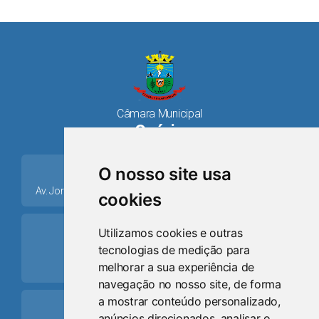
Câmara Municipal
Osório
place
O nosso site usa
Av. Jorge Dariva, 1211, Centro CEP: 95520.000 - Osório/RS
cookies
ring_volume
Utilizamos cookies e outras
tecnologias de medição para
Telefone
melhorar a sua experiência de
(51) 9 8024-0884
navegação no nosso site, de forma
a mostrar conteúdo personalizado,
Schedule
anúncios direcionados, analisar o