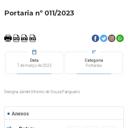
Portaria nº 011/2023
calendar_today
sort
Data
Categoria
7 de março de 2023
Portarias
Designa Janete Vitorino de Souza Fangueiro.
Anexos