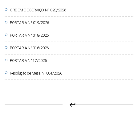
circle
ORDEM DE SERVIÇO Nº 023/2026
circle
PORTARIA Nº 019/2026
circle
PORTARIA N° 018/2026
circle
PORTARIA N° 016/2026
circle
PORTARIA N° 17/2026
circle
Resolução de Mesa nº 004/2026
keyboard_return