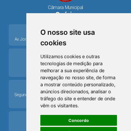
Câmara Municipal
Osório
place
O nosso site usa
Av. Jorge Dariva, 1211, Centro CEP: 95520.000 - Osório/RS
cookies
ring_volume
Utilizamos cookies e outras
tecnologias de medição para
Telefone
melhorar a sua experiência de
(51) 9 8024-0884
navegação no nosso site, de forma
a mostrar conteúdo personalizado,
Schedule
anúncios direcionados, analisar o
Segunda-feira a Sexta-feira: 08h às 12h e das 13h30min às
tráfego do site e entender de onde
17h30min
vêm os visitantes.
mail
Concordo
Email