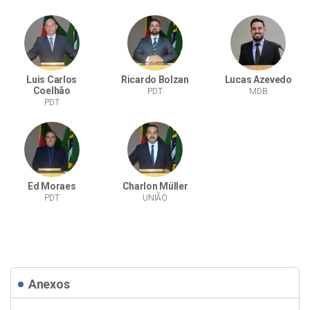
Luis Carlos
Ricardo Bolzan
Lucas Azevedo
Coelhão
PDT
MDB
PDT
Ed Moraes
Charlon Müller
PDT
UNIÃO
Anexos