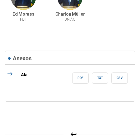
Ed Moraes
Charlon Müller
PDT
UNIÃO
Anexos
east
Ata
PDF
TXT
CSV
keyboard_return