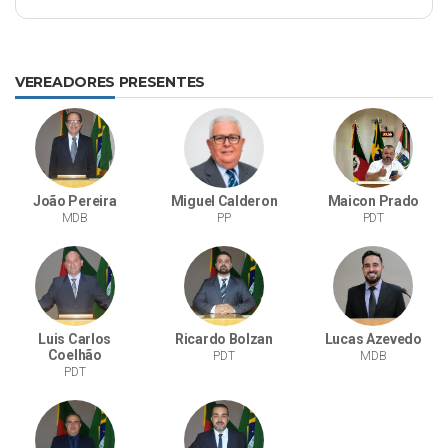
VEREADORES PRESENTES
João Pereira
Miguel Calderon
Maicon Prado
MDB
PP
PDT
Luis Carlos
Ricardo Bolzan
Lucas Azevedo
Coelhão
PDT
MDB
PDT