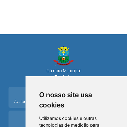
Câmara Municipal
Osório
place
O nosso site usa
Av. Jorge Dariva, 1211, Centro CEP: 95520.000 - Osório/RS
cookies
ring_volume
Utilizamos cookies e outras
tecnologias de medição para
Telefone