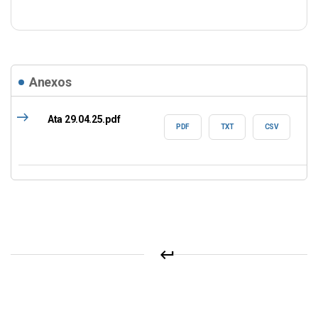
Anexos
east
Ata 29.04.25.pdf
PDF
TXT
CSV
keyboard_return