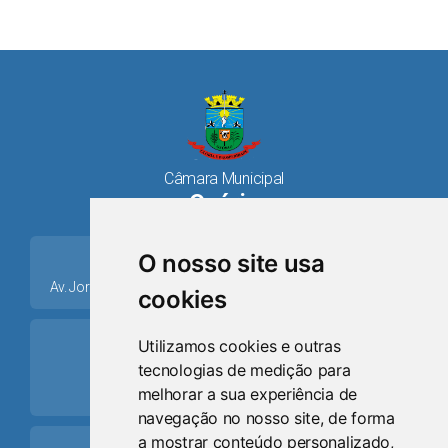
Câmara Municipal
Osório
place
O nosso site usa
Av. Jorge Dariva, 1211, Centro CEP: 95520.000 - Osório/RS
cookies
ring_volume
Utilizamos cookies e outras
tecnologias de medição para
Telefone
melhorar a sua experiência de
(51) 9 8024-0884
navegação no nosso site, de forma
a mostrar conteúdo personalizado,