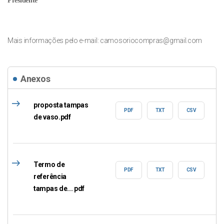
Presidente
Mais informações pelo e-mail:
camosoriocompras@gmail.com
Anexos
east
proposta tampas
PDF
TXT
CSV
de vaso.pdf
east
Termo de
PDF
TXT
CSV
referência
tampas de... pdf