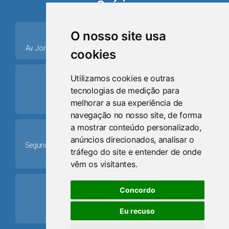
Osório
place
O nosso site usa
Av. Jorge Dariva, 1211, Centro CEP: 95520.000 - Osório/RS
cookies
ring_volume
Utilizamos cookies e outras
tecnologias de medição para
Telefone
melhorar a sua experiência de
(51) 9 8024-0884
navegação no nosso site, de forma
a mostrar conteúdo personalizado,
Schedule
anúncios direcionados, analisar o
Segunda-feira a Sexta-feira: 08h às 12h e das 13h30min às
tráfego do site e entender de onde
17h30min
vêm os visitantes.
mail
Concordo
Email
Eu recuso
camaraosorio@gmail.com