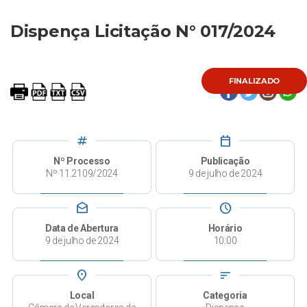
Dispença Licitação N° 017/2024
FINALIZADO
tag
calendar_today
Nº Processo
Publicação
Nº 11.2109/2024
9 de julho de 2024
drafts
schedule
Data de Abertura
Horário
9 de julho de 2024
10:00
place
sort
Local
Categoria