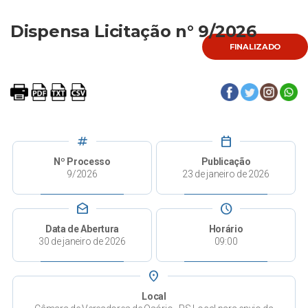
Dispensa Licitação n° 9/2026
FINALIZADO
tag
calendar_today
Nº Processo
Publicação
9/2026
23 de janeiro de 2026
drafts
schedule
Data de Abertura
Horário
30 de janeiro de 2026
09:00
place
Local