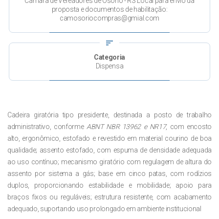
Câmara de Vereadores de Osório - RS Local para envio da
proposta e documentos de habilitação:
camosoriocompras@gmial.com
sort
Categoria
Dispensa
Cadeira giratória tipo presidente, destinada a posto de trabalho
administrativo, conforme
ABNT NBR 13962 e NR17
, com encosto
alto, ergonômico, estofado e revestido em material courino de boa
qualidade; assento estofado, com espuma de densidade adequada
ao uso contínuo; mecanismo giratório com regulagem de altura do
assento por sistema a gás; base em cinco patas, com rodízios
duplos, proporcionando estabilidade e mobilidade; apoio para
braços fixos ou reguláveis; estrutura resistente, com acabamento
adequado, suportando uso prolongado em ambiente institucional