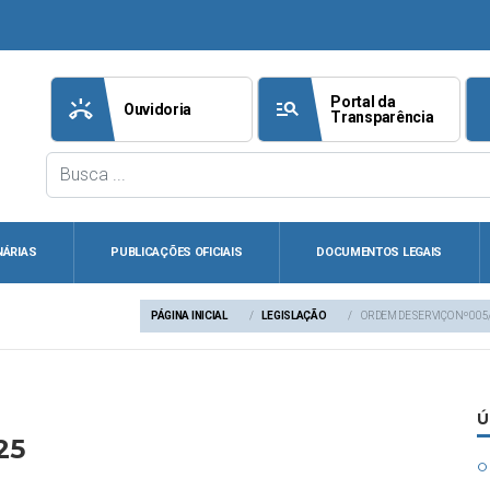
Portal da
ring_volume
manage_search
att
Ouvidoria
Transparência
NÁRIAS
PUBLICAÇÕES OFICIAIS
DOCUMENTOS LEGAIS
PÁGINA INICIAL
LEGISLAÇÃO
ORDEM DE SERVIÇO Nº 005
Ú
25
circle