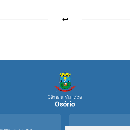
keyboard_return
Câmara Municipal
Osório