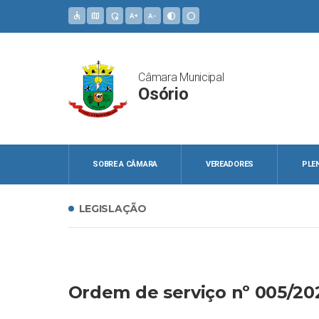
accessible
map
admin_panel_settings
text_increase
text_decrease
contrast
circle
Câmara Municipal
Osório
SOBRE A CÂMARA
VEREADORES
PLE
LEGISLAÇÃO
Ordem de serviço nº 005/20