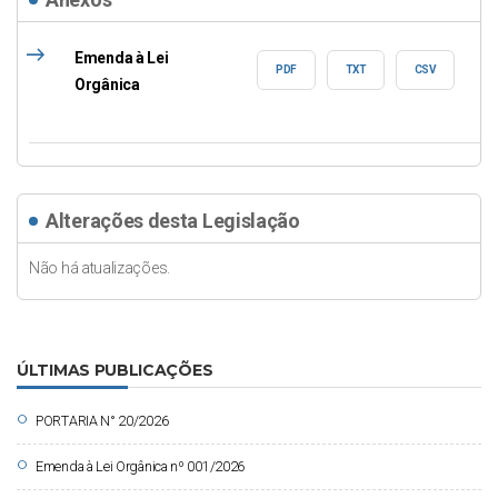
east
Emenda à Lei
PDF
TXT
CSV
Orgânica
Alterações desta Legislação
Não há atualizações.
ÚLTIMAS PUBLICAÇÕES
circle
PORTARIA N° 20/2026
circle
Emenda à Lei Orgânica nº 001/2026