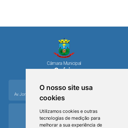
Câmara Municipal
Osório
place
O nosso site usa
Av. Jorge Dariva, 1211, Centro CEP: 95520.000 - Osório/RS
cookies
ring_volume
Utilizamos cookies e outras
tecnologias de medição para
Telefone
melhorar a sua experiência de
(51) 9 8024-0884