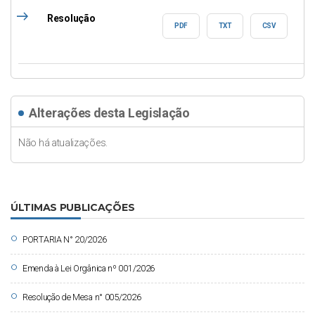
east
Resolução
PDF
TXT
CSV
Alterações desta Legislação
Não há atualizações.
ÚLTIMAS PUBLICAÇÕES
circle
PORTARIA N° 20/2026
circle
Emenda à Lei Orgânica nº 001/2026
circle
Resolução de Mesa n° 005/2026