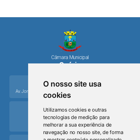
Câmara Municipal
Osório
place
O nosso site usa
Av. Jorge Dariva, 1211, Centro CEP: 95520.000 - Osório/RS
cookies
ring_volume
Utilizamos cookies e outras
tecnologias de medição para
Telefone
melhorar a sua experiência de
(51) 9 8024-0884
navegação no nosso site, de forma
a mostrar conteúdo personalizado,