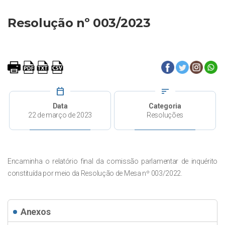
Resolução nº 003/2023
calendar_today
sort
Data
Categoria
22 de março de 2023
Resoluções
Encaminha o relatório final da comissão parlamentar de inquérito
constituída por meio da Resolução de Mesa nº 003/2022.
Anexos