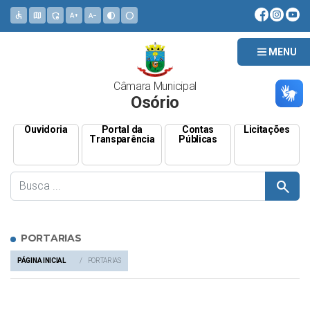
accessible
map
admin_panel_settings
text_increase
text_decrease
contrast
circle
MENU
Câmara Municipal
Osório
Ouvidoria
Portal da
Contas
Licitações
Transparência
Públicas
search
PORTARIAS
PÁGINA INICIAL
PORTARIAS