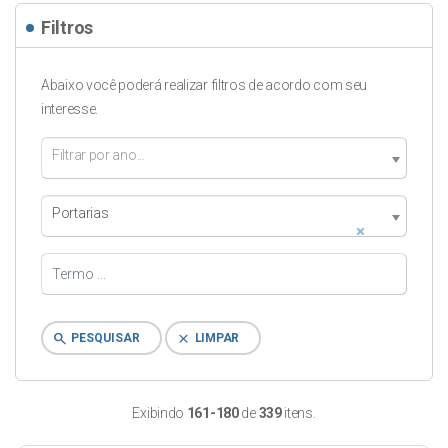
Filtros
Abaixo você poderá realizar filtros de acordo com seu
interesse.
Filtrar por ano...
Portarias
×
search
clear
PESQUISAR
LIMPAR
Exibindo
161-180
de
339
itens.