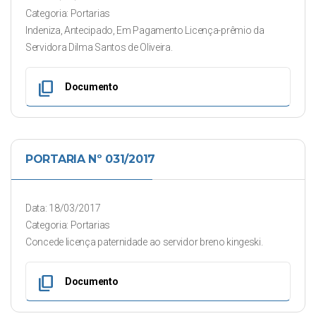
Categoria: Portarias
Indeniza, Antecipado, Em Pagamento Licença-prêmio da
Servidora Dilma Santos de Oliveira.
content_copy
Documento
PORTARIA Nº 031/2017
Data: 18/03/2017
Categoria: Portarias
Concede licença paternidade ao servidor breno kingeski.
content_copy
Documento