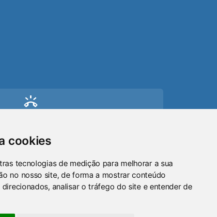
ring_volume
Telefone
(51) 9 8024-0884
sa cookies
mail
tras tecnologias de medição para melhorar a sua
ão no nosso site, de forma a mostrar conteúdo
Email
 direcionados, analisar o tráfego do site e entender de
maraosorio@gmail.com