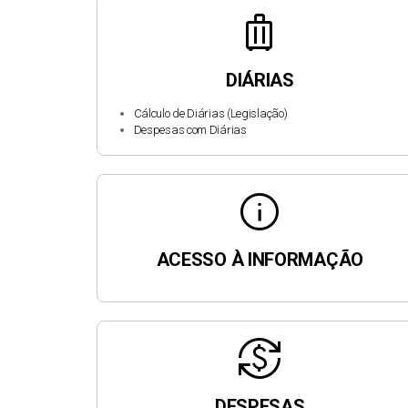
luggage
DIÁRIAS
Cálculo de Diárias (Legislação)
Despesas com Diárias
info
ACESSO À INFORMAÇÃO
currency_exchange
DESPESAS