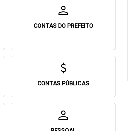
person
CONTAS DO PREFEITO
attach_money
CONTAS PÚBLICAS
person
PESSOAL