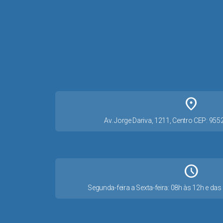
place
Av. Jorge Dariva, 1211, Centro CEP: 95
Schedule
Segunda-feira a Sexta-feira: 08h às 12h e d