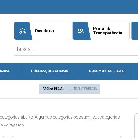
Portal da
ring_volume
manage_search
att
Ouvidoria
Transparência
NÁRIAS
PUBLICAÇÕES OFICIAIS
DOCUMENTOS LEGAIS
PÁGINA INICIAL
TRANSPARÊNCIA
 categorias abaixo. Algumas categorias possuem subcategorias,
s categorias.