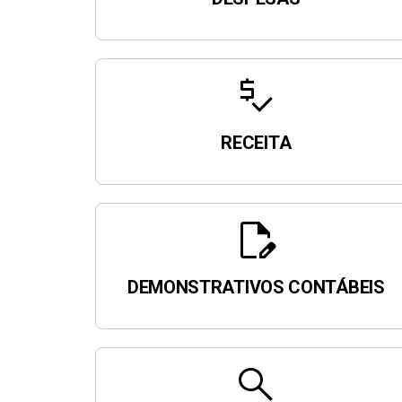
price_check
RECEITA
edit_document
DEMONSTRATIVOS CONTÁBEIS
search