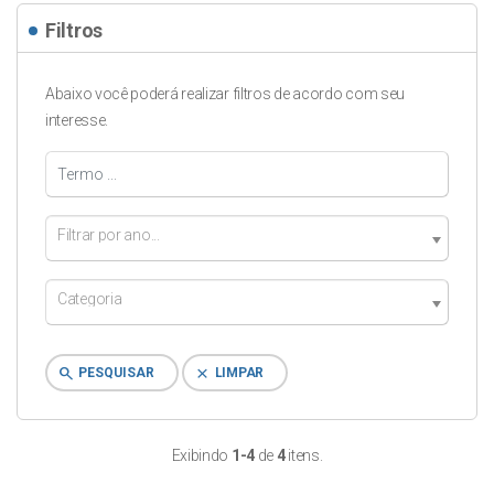
Filtros
Abaixo você poderá realizar filtros de acordo com seu
interesse.
Filtrar por ano...
Categoria
search
clear
PESQUISAR
LIMPAR
Exibindo
1-4
de
4
itens.