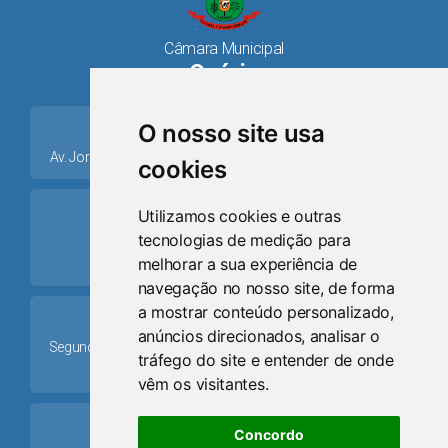
Câmara Municipal
Osório
place
O nosso site usa
Av. Jorge Dariva, 1211, Centro CEP: 95520.000 - Osório/RS
cookies
ring_volume
Utilizamos cookies e outras
tecnologias de medição para
Telefone
melhorar a sua experiência de
(51) 9 8024-0884
navegação no nosso site, de forma
a mostrar conteúdo personalizado,
Schedule
anúncios direcionados, analisar o
Segunda-feira a Sexta-feira: 08h às 12h e das 13h30min às
tráfego do site e entender de onde
17h30min
vêm os visitantes.
mail
Concordo